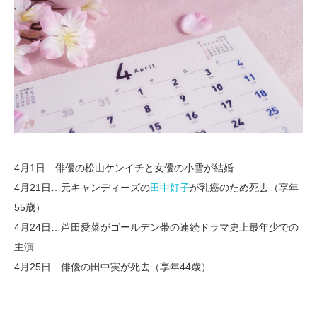
4月1日…俳優の松山ケンイチと女優の小雪が結婚
4月21日…元キャンディーズの
田中好子
が乳癌のため死去（享年
55歳）
4月24日…芦田愛菜がゴールデン帯の連続ドラマ史上最年少での
主演
4月25日…俳優の田中実が死去（享年44歳）