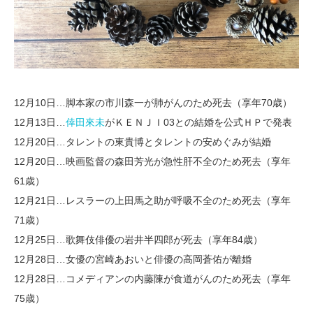
12月10日…脚本家の市川森一が肺がんのため死去（享年70歳）
12月13日…
倖田來未
がＫＥＮＪＩ03との結婚を公式ＨＰで発表
12月20日…タレントの東貴博とタレントの安めぐみが結婚
12月20日…映画監督の森田芳光が急性肝不全のため死去（享年
61歳）
12月21日…レスラーの上田馬之助が呼吸不全のため死去（享年
71歳）
12月25日…歌舞伎俳優の岩井半四郎が死去（享年84歳）
12月28日…女優の宮崎あおいと俳優の高岡蒼佑が離婚
12月28日…コメディアンの内藤陳が食道がんのため死去（享年
75歳）