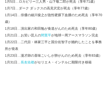
1月5日…ロカビリー三人男・山下敬二郎が死去（享年71歳）
1月7日…ダーク ダックスの高見沢宏が死去（享年77歳）
1月14日…俳優の細川俊之が急性硬膜下血腫のため死去（享年70
歳）
1月18日…演出家の和田勉が食道がんのため死去（享年80歳）
1月21日…お笑い芸人の
間寛平
が地球一周アースマラソン完走
1月22日…二代目・林家三平と国分佐智子が婚約したことを事務
所が発表
1月23日…漫才師の喜味こいしが肺がんのため死去（享年83歳）
1月31日…
長友佑都
がセリエＡ・インテルに期限付き移籍