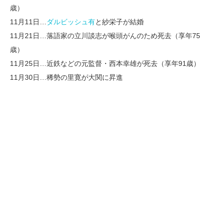
歳）
11月11日…
ダルビッシュ有
と紗栄子が結婚
11月21日…落語家の立川談志が喉頭がんのため死去（享年75
歳）
11月25日…近鉄などの元監督・西本幸雄が死去（享年91歳）
11月30日…稀勢の里寛が大関に昇進