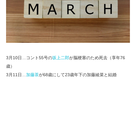
3月10日…コント55号の
坂上二郎
が脳梗塞のため死去（享年76
歳）
3月11日…
加藤茶
が68歳にして23歳年下の加藤綾菜と結婚