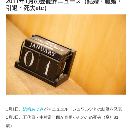
2011年1月の芸能界ニュース（結婚・離婚・
引退・死去etc）
1月1日…
浜崎あゆみ
がマニュエル・シュワルツとの結婚を発表
1月3日…五代目・中村富十郎が直腸がんのため死去（享年81
歳）