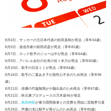
8月4日…サッカーの元日本代表の松田直樹が死去（享年34歳）
8月5日…放送作家の前田武彦が死去（享年82歳）
8月7日…ロック歌手のジョー山中が死去（享年64歳）
8月9日…アパレル会社の社長の佐々木力が死去（享年60歳）
8月10日…歌手の日吉ミミが死去（享年64歳）
8月16日…歌手の二葉あき子が急性心不全のため死去（享年96
歳）
8月21日…俳優の竹脇無我が小脳出血のため死去（享年67歳）
8月21日…秋元康プロデュースの乃木坂46が発足
8月23日…
島田紳助
が暴力団関係者との交際を理由に芸能界引退
8月29日…声優の滝口順平が胃がんのため死去（享年80歳）