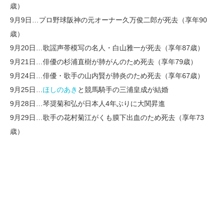
歳）
9月9日…プロ野球阪神の元オーナー久万俊二郎が死去（享年90
歳）
9月20日…歌謡声帯模写の名人・白山雅一が死去（享年87歳）
9月21日…俳優の杉浦直樹が肺がんのため死去（享年79歳）
9月24日…俳優・歌手の山内賢が肺炎のため死去（享年67歳）
9月25日…
ほしのあき
と競馬騎手の三浦皇成が結婚
9月28日…琴奨菊和弘が日本人4年ぶりに大関昇進
9月29日…歌手の花村菊江がくも膜下出血のため死去（享年73
歳）