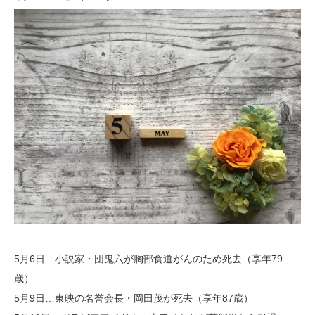
5月6日…小説家・団鬼六が胸部食道がんのため死去（享年79
歳）
5月9日…東映の名誉会長・岡田茂が死去（享年87歳）