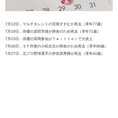
7月12日…マルチタレントの宮尾すすむが死去（享年77歳）
7月19日…俳優の原田芳雄が肺炎のため死去（享年71歳）
7月23日…俳優の高岡蒼佑がＴｗｉｔｔｅｒで大炎上
7月26日…ＳＦ作家の小松左京が肺炎のため死去（享年80歳）
7月27日…元プロ野球選手の伊良部秀輝が死去（享年42歳）