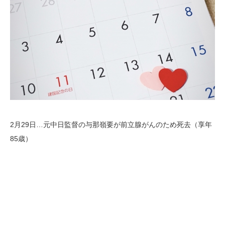
2月29日…元中日監督の与那嶺要が前立腺がんのため死去（享年
85歳）