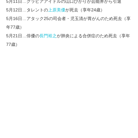
5月11日…グラビアアイドルの山口ひかりが芸能界から引退
5月12日…タレントの
上原美優
が死去（享年24歳）
5月16日…アタック25の司会者・児玉清が胃がんのため死去（享
年77歳）
5月21日…俳優の
長門裕之
が肺炎による合併症のため死去（享年
77歳）