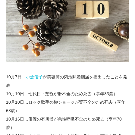
10月7日…
小倉優子
が美容師の菊池勲婚姻届を提出したことを発
表
10月10日…七代目・芝翫が肝不全のため死去（享年83歳）
10月10日…ロック歌手の柳ジョージが腎不全のため死去（享年
63歳）
10月16日…俳優の有川博が急性呼吸不全のため死去（享年70
歳）