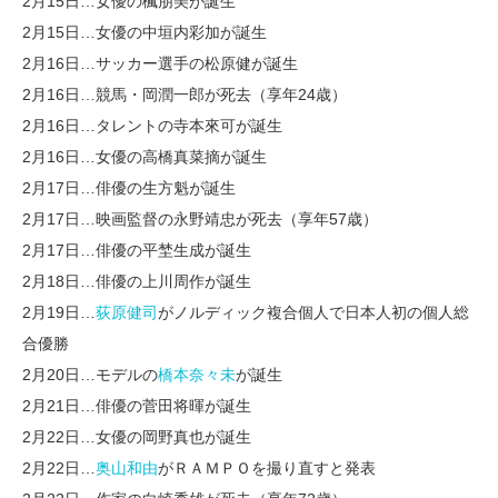
2月15日…女優の楓朋美が誕生
2月15日…女優の中垣内彩加が誕生
2月16日…サッカー選手の松原健が誕生
2月16日…競馬・岡潤一郎が死去（享年24歳）
2月16日…タレントの寺本來可が誕生
2月16日…女優の高橋真菜摘が誕生
2月17日…俳優の生方魁が誕生
2月17日…映画監督の永野靖忠が死去（享年57歳）
2月17日…俳優の平埜生成が誕生
2月18日…俳優の上川周作が誕生
2月19日…
荻原健司
がノルディック複合個人で日本人初の個人総
合優勝
2月20日…モデルの
橋本奈々未
が誕生
2月21日…俳優の菅田将暉が誕生
2月22日…女優の岡野真也が誕生
2月22日…
奥山和由
がＲＡＭＰＯを撮り直すと発表