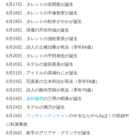
6月17日…タレントの岩間恵が誕生
6月18日…タレントの中塚智実が誕生
6月18日…タレントの松井さやかが誕生
6月18日…俳優の芹沢尚哉が誕生
6月19日…タレントの池松亜美が誕生
6月20日…詩人の土橋治重が死去（享年84歳）
6月20日…タレントの平田雄也が誕生
6月20日…モデルの坂田亜美が誕生
6月21日…アイドルの高城れにが誕生
6月23日…写真家の立木利治が死去（享年59歳）
6月23日…詩人の殿内芳樹が死去（享年78歳）
6月24日…
金村義明
の三男の昭典が誕生
6月24日…モデルの璃乃が誕生
6月24日…
ウッチャンナンチャン
のやるならやらねば！の収録中
に転落事故
6月26日…歌手のアリアナ・グランデが誕生