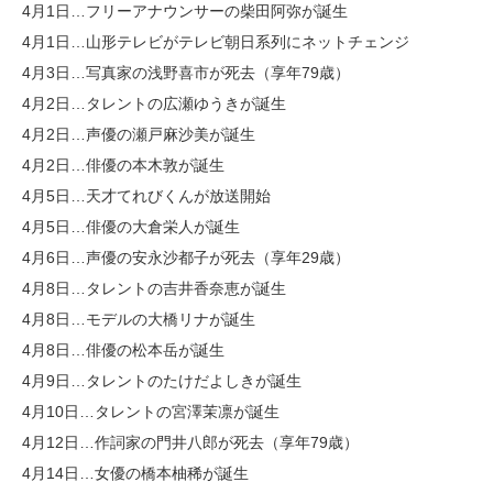
4月1日…フリーアナウンサーの柴田阿弥が誕生
4月1日…山形テレビがテレビ朝日系列にネットチェンジ
4月3日…写真家の浅野喜市が死去（享年79歳）
4月2日…タレントの広瀬ゆうきが誕生
4月2日…声優の瀬戸麻沙美が誕生
4月2日…俳優の本木敦が誕生
4月5日…天才てれびくんが放送開始
4月5日…俳優の大倉栄人が誕生
4月6日…声優の安永沙都子が死去（享年29歳）
4月8日…タレントの吉井香奈恵が誕生
4月8日…モデルの大橋リナが誕生
4月8日…俳優の松本岳が誕生
4月9日…タレントのたけだよしきが誕生
4月10日…タレントの宮澤茉凛が誕生
4月12日…作詞家の門井八郎が死去（享年79歳）
4月14日…女優の橋本柚稀が誕生