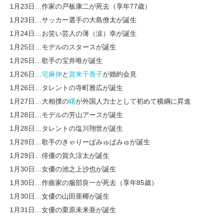
1月23日…作家の戸板康二が死去（享年77歳）
1月23日…サッカー選手の大島僚太が誕生
1月24日…お笑い芸人の薄（涙）幸が誕生
1月25日…モデルのスタースが誕生
1月25日…歌手の宝井唯が誕生
1月26日…
宅麻伸
と
賀来千香子
が婚約会見
1月26日…タレントの寺町雅広が誕生
1月27日…大相撲の
曙
が外国人力士として初めて横綱に昇進
1月28日…モデルの芳山アースが誕生
1月28日…タレントの塩川翔世が誕生
1月29日…歌手のきゃりーぱみゅぱみゅが誕生
1月29日…俳優の賀久涼太が誕生
1月30日…女優の池之上沙也が誕生
1月30日…作曲家の服部良一が死去（享年85歳）
1月30日…女優の山田亜椰が誕生
1月31日…女優の栗原未来亜が誕生