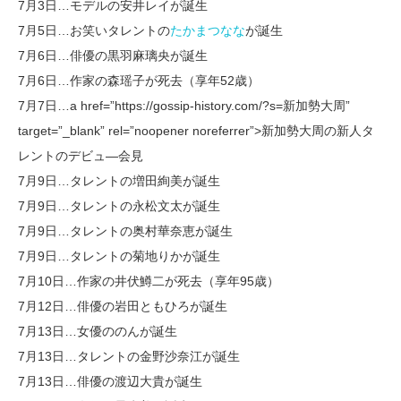
7月3日…モデルの安井レイが誕生
7月5日…お笑いタレントの
たかまつなな
が誕生
7月6日…俳優の黒羽麻璃央が誕生
7月6日…作家の森瑶子が死去（享年52歳）
7月7日…a href=”https://gossip-history.com/?s=新加勢大周”
target=”_blank” rel=”noopener noreferrer”>新加勢大周の新人タ
レントのデビュ―会見
7月9日…タレントの増田絢美が誕生
7月9日…タレントの永松文太が誕生
7月9日…タレントの奥村華奈恵が誕生
7月9日…タレントの菊地りかが誕生
7月10日…作家の井伏鱒二が死去（享年95歳）
7月12日…俳優の岩田ともひろが誕生
7月13日…女優ののんが誕生
7月13日…タレントの金野沙奈江が誕生
7月13日…俳優の渡辺大貴が誕生