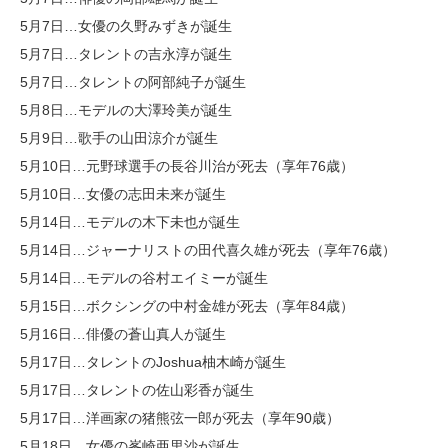
5月7日…女優の久野みずきが誕生
5月7日…タレントの吉永淳が誕生
5月7日…タレントの阿部純子が誕生
5月8日…モデルの大澤玲美が誕生
5月9日…歌手の山田涼介が誕生
5月10日…元野球選手の長谷川治が死去（享年76歳）
5月10日…女優の志田未来が誕生
5月14日…モデルの木下未也が誕生
5月14日…ジャーナリストの田代喜久雄が死去（享年76歳）
5月14日…モデルの谷村エイミーが誕生
5月15日…ボクシングの中村金雄が死去（享年84歳）
5月16日…俳優の蒼山真人が誕生
5月17日…タレントのJoshua柚木崎が誕生
5月17日…タレントの佐山彩香が誕生
5月17日…洋画家の猪熊弦一郎が死去（享年90歳）
5月18日…女優の峯崎亜里沙が誕生