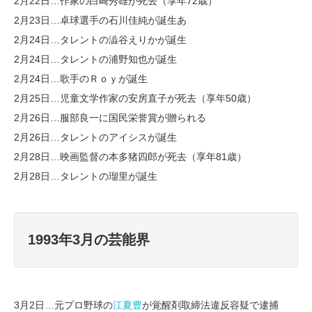
2月22日…作家の白崎秀雄が死去（享年72歳）
2月23日…卓球選手の石川佳純が誕生あ
2月24日…タレントの澁谷えりかが誕生
2月24日…タレントの浦野知也が誕生
2月24日…歌手のＲｏｙが誕生
2月25日…児童文学作家の安房直子が死去（享年50歳）
2月26日…服部良一に国民栄誉賞が贈られる
2月26日…タレントのアイシスが誕生
2月28日…映画監督の本多猪四郎が死去（享年81歳）
2月28日…タレントの瑠里が誕生
1993年3月の芸能界
3月2日…元プロ野球の
江夏豊
が覚醒剤取締法違反容疑で逮捕