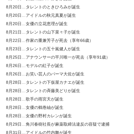
8月20日…タレントのときひろみが誕生
8月20日…アイドルの秋元真夏が誕生
8月20日…女優の立花恵理が誕生
8月21日…タレントの山下菜々子が誕生
8月22日…作家の重兼芳子が死去（享年66歳）
8月23日…タレントの五十嵐健人が誕生
8月25日…アナウンサーの平川唯一が死去（享年91歳）
8月26日…モデルの紅子が誕生
8月26日…お笑い芸人のパーマ大佐が誕生
8月28日…タレントの下仮屋カナエが誕生
8月28日…タレントの斉藤美どりが誕生
8月28日…歌手の雨宮天が誕生
8月28日…女優の鶴巻紬が誕生
8月28日…女優の野村カレンが誕生
8月29日…角川春樹社長が麻薬取締法違反の容疑で逮捕
8月31日…アイドルの竹内舞が誕生