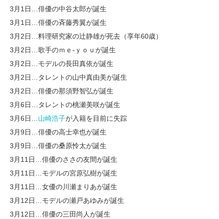
3月1日…俳優の中谷太郎が誕生
3月1日…俳優の斉藤秀翼が誕生
3月2日…料理研究家の辻静雄が死去（享年60歳）
3月2日…歌手のｍｅ-ｙｏｕが誕生
3月2日…モデルの長田真依が誕生
3月2日…タレントの山中真由美が誕生
3月2日…俳優の那須野智弘が誕生
3月6日…タレントの桃瀬美咲が誕生
3月6日…
山崎浩子
が入籍を目前に失踪
3月9日…俳優の高士幸也が誕生
3月9日…俳優の桑原怜太が誕生
3月11日…俳優のささの友間が誕生
3月11日…モデルの宮原弘樹が誕生
3月11日…女優の川瀬まりあが誕生
3月12日…モデルの瀬戸あゆみが誕生
3月12日…俳優の三田尚人が誕生