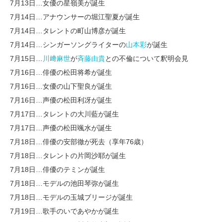
7月13日…女優の星嶺美が誕生
7月14日…アナウンサーの堀江聖夏が誕生
7月14日…タレントの町山博彦が誕生
7月14日…シンガーソングライターの
山本彩
が誕生
7月15日…
川﨑麻世
が
斉藤由貴
との不倫について釈明会見
7月16日…俳優の松田将希が誕生
7月16日…女優の山下聖良が誕生
7月16日…声優の松田利冴が誕生
7月17日…タレントの大川藍が誕生
7月17日…声優の松田颯水が誕生
7月18日…俳優の安部徹が死去（享年76歳）
7月18日…タレントの片岡沙耶が誕生
7月18日…俳優のテミンが誕生
7月18日…モデルの池田琴弥が誕生
7月18日…モデルの玉城ブリージが誕生
7月19日…歌手のいであやかが誕生