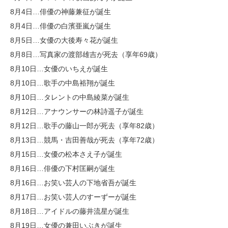
8月4日…俳優の神藤兼征が誕生
8月4日…俳優の白濱亜嵐が誕生
8月5日…女優の大後寿々花が誕生
8月8日…写真家の渡部雄吉が死去（享年69歳）
8月10日…女優のいちえが誕生
8月10日…歌手の中島裕翔が誕生
8月10日…タレントの中島綾菜が誕生
8月12日…アナウンサーの林詩遥子が誕生
8月12日…歌手の藤山一郎が死去（享年82歳）
8月13日…競馬・吉田善哉が死去（享年72歳）
8月15日…女優の松本さえ子が誕生
8月16日…俳優の下村匡嗣が誕生
8月16日…お笑い芸人の下地省吾が誕生
8月17日…お笑い芸人のすーずーが誕生
8月18日…アイドルの藤井流星が誕生
8月19日…女優の兼田いぶきが誕生