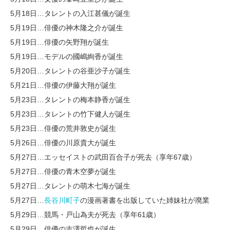
5月18日…タレントの入江甚儀が誕生
5月19日…俳優の神木隆之介が誕生
5月19日…俳優の矢野翔が誕生
5月19日…モデルの國嶋絢香が誕生
5月20日…タレントの谷亜沙子が誕生
5月21日…俳優の伊藤大翔が誕生
5月23日…タレントの梅本静香が誕生
5月23日…タレントの竹下健人が誕生
5月23日…俳優の荒井敦史が誕生
5月26日…俳優の川原貴大が誕生
5月27日…エッセイストの武田百合子が死去（享年67歳）
5月27日…俳優の青木空夢が誕生
5月27日…タレントの萌木七海が誕生
5月27日…
長谷川町子
の漫画著書を出版していた姉妹社が廃業
5月29日…競馬・戸山為夫が死去（享年61歳）
5月29日…俳優の吉澤哲也が誕生