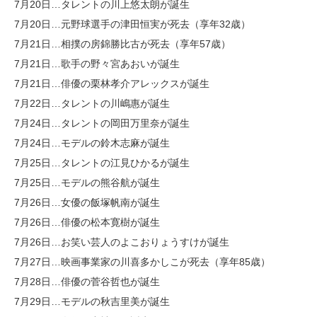
7月20日…タレントの川上悠太朗が誕生
7月20日…元野球選手の津田恒実が死去（享年32歳）
7月21日…相撲の房錦勝比古が死去（享年57歳）
7月21日…歌手の野々宮あおいが誕生
7月21日…俳優の栗林孝介アレックスが誕生
7月22日…タレントの川嶋惠が誕生
7月24日…タレントの岡田万里奈が誕生
7月24日…モデルの鈴木志麻が誕生
7月25日…タレントの江見ひかるが誕生
7月25日…モデルの熊谷航が誕生
7月26日…女優の飯塚帆南が誕生
7月26日…俳優の松本寛樹が誕生
7月26日…お笑い芸人のよこおりょうすけが誕生
7月27日…映画事業家の川喜多かしこが死去（享年85歳）
7月28日…俳優の菅谷哲也が誕生
7月29日…モデルの秋吉里美が誕生