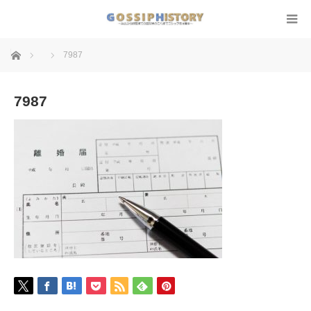
ホーム
7987
7987