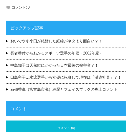
コメント:
0
ピックアップ記事
おいでやす小田が結婚した経緯がネタより面白い？！
長者番付からわかるスポーツ選手の年収（2002年度）
中島知子は天然痘にかかった日本最後の被害者？！
田島寧子…水泳選手から女優に転身して現在は「派遣社員」？！
石嶺香織（宮古島市議）経歴とフェイスブックの炎上コメント
コメント
コメント (0)