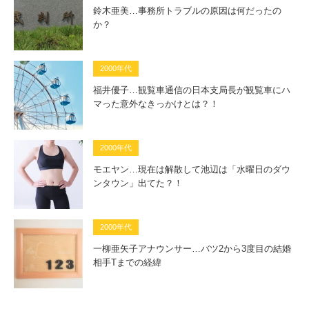
鈴木亜美…事務所トラブルの原因は何だったの
か？
2000年代
福井優子…観覧車通信の日本支局長が観覧車にハ
マった意外なきっかけとは？！
2000年代
モエヤン…現在は解散して池辺は「水曜日のダウ
ンタウン」出てた？！
2000年代
一柳亜矢子アナウンサー…バツ2から3度目の結婚
相手Tまでの経緯