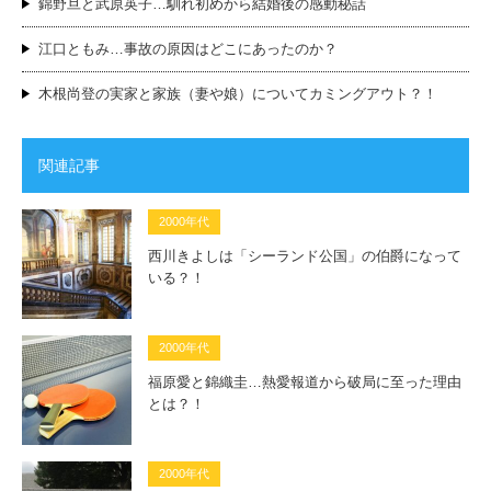
錦野旦と武原英子…馴れ初めから結婚後の感動秘話
江口ともみ…事故の原因はどこにあったのか？
木根尚登の実家と家族（妻や娘）についてカミングアウト？！
関連記事
2000年代
西川きよしは「シーランド公国」の伯爵になって
いる？！
2000年代
福原愛と錦織圭…熱愛報道から破局に至った理由
とは？！
2000年代