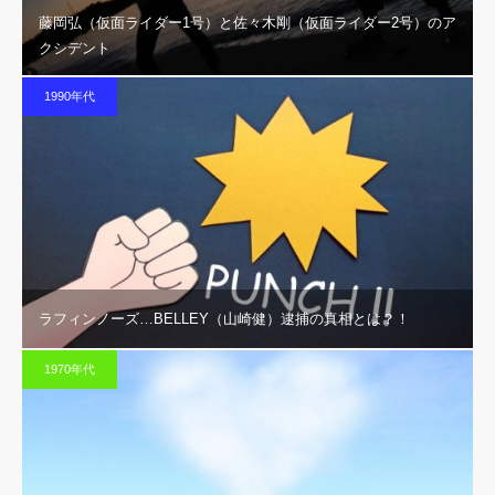
藤岡弘（仮面ライダー1号）と佐々木剛（仮面ライダー2号）のア
クシデント
1990年代
ラフィンノーズ…BELLEY（山崎健）逮捕の真相とは？！
1970年代