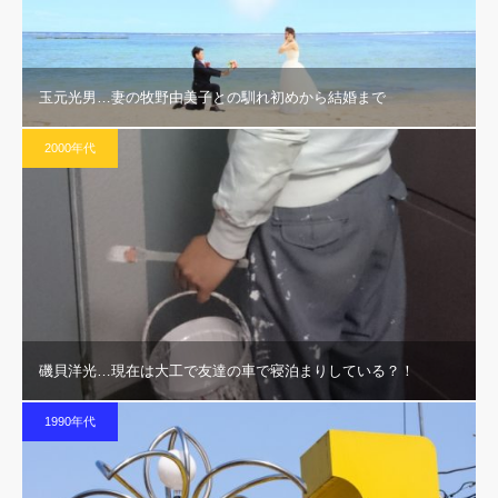
玉元光男…妻の牧野由美子との馴れ初めから結婚まで
2000年代
磯貝洋光…現在は大工で友達の車で寝泊まりしている？！
1990年代