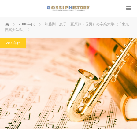
ホーム
2000年代
加藤剛…息子・夏原諒（長男）の卒業大学は「東京
音楽大学科」？！
2000年代