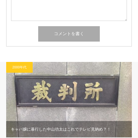
2000年代
キャバ嬢に暴行した中山功太はこれでテレビ見納め？！