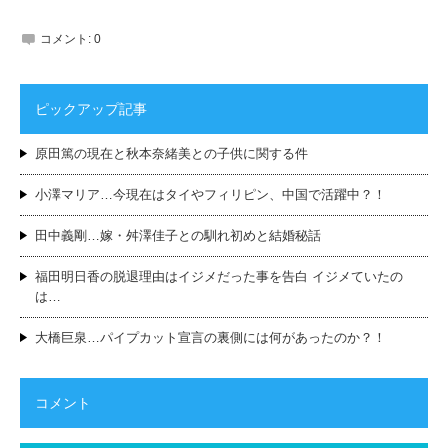
コメント:
0
ピックアップ記事
原田篤の現在と秋本奈緒美との子供に関する件
小澤マリア…今現在はタイやフィリピン、中国で活躍中？！
田中義剛…嫁・舛澤佳子との馴れ初めと結婚秘話
福田明日香の脱退理由はイジメだった事を告白 イジメていたの
は…
大橋巨泉…パイプカット宣言の裏側には何があったのか？！
コメント