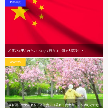
1990年代
柏原崇は干されたのではなく現在は中国で大活躍中？！
2000年代
高倉健…養女の名前「河野貴」（芸名：貴倉良子）が明らかにな