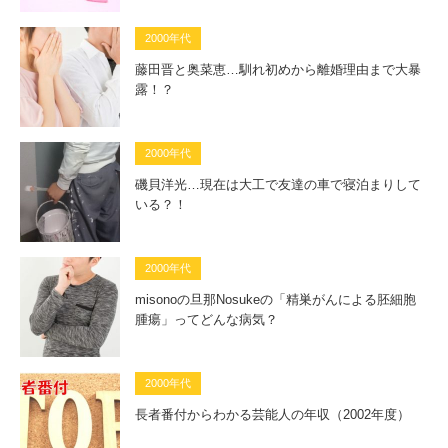
2000年代
藤田晋と奥菜恵…馴れ初めから離婚理由まで大暴
露！？
2000年代
磯貝洋光…現在は大工で友達の車で寝泊まりして
いる？！
2000年代
misonoの旦那Nosukeの「精巣がんによる胚細胞
腫瘍」ってどんな病気？
2000年代
長者番付からわかる芸能人の年収（2002年度）