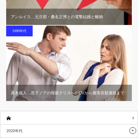
アンルイス…元旦那・桑名正博との電撃結婚と離婚
1990年代
真木蔵人…息子ノアの母親クリスへのDVから傷害容疑逮捕まで
2020年代