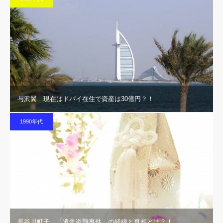
与沢翼…現在はドバイ在住で資産は30億円？！
1990年代
長谷川町子…「遺骨盗難事件」の経緯と真相とは？！