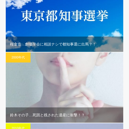
桜金造…創価学会に相談ナシで都知事選に出馬？！
2000年代
鈴木その子…死因と残された遺産に衝撃！？
2010年代