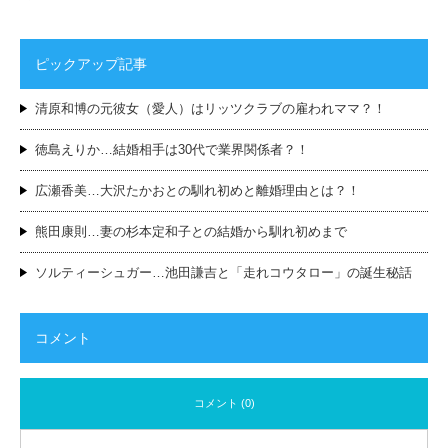
ピックアップ記事
清原和博の元彼女（愛人）はリッツクラブの雇われママ？！
徳島えりか…結婚相手は30代で業界関係者？！
広瀬香美…大沢たかおとの馴れ初めと離婚理由とは？！
熊田康則…妻の杉本定和子との結婚から馴れ初めまで
ソルティーシュガー…池田謙吉と「走れコウタロー」の誕生秘話
コメント
コメント (0)