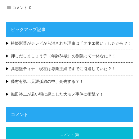
コメント:
0
ピックアップ記事
椿姫彩菜がテレビから消された理由は「オネエ扱い」したから？！
押しだしましょう子（年齢34歳）の副業って一体なに？！
具志堅ティナ…現在は専業主婦ですでに引退していた？！
藤村有弘…天涯孤独の中、死去する？！
織田裕二が若い頃に起こした大モメ事件に衝撃？！
コメント
コメント (0)