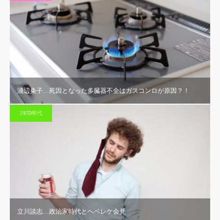
浦辺粂子…死因となった多臓器不全はガスコンロが原因？！
1970年代
立川談志…政治家時代とヘベレケ会見