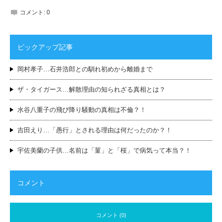
コメント:
0
ピックアップ記事
岡村孝子…石井浩郎との馴れ初めから離婚まで
ザ・タイガース…解散理由の知られざる真相とは？
水谷八重子の飛び降り騒動の真相は不倫？！
吉田えり…「愚行」とされる理由は何だったのか？！
宇佐美蘭の子供…名前は「菫」と「桜」で病気って本当？！
コメント
コメント (0)