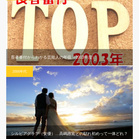
長者番付からわかる芸能人の年収（2003年度）
2000年代
シルビアグラブ（女優）…高嶋政宏との馴れ初めって一体どれ？