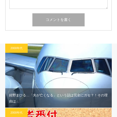
2000年代
紺野まひる…「夫が亡くなる」という話は完全にガセ？！その理
由は…
2000年代