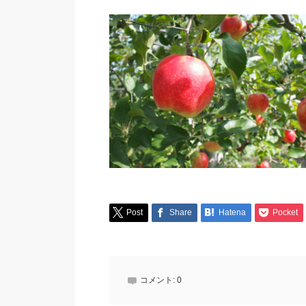
Post
Share
Hatena
Pocket
コメント:
0