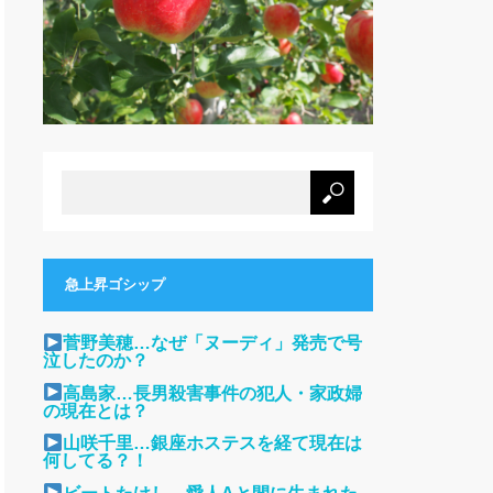
急上昇ゴシップ
菅野美穂…なぜ「ヌーディ」発売で号
泣したのか？
高島家…長男殺害事件の犯人・家政婦
の現在とは？
山咲千里…銀座ホステスを経て現在は
何してる？！