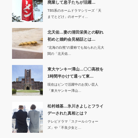
廃業して息子たちが活躍…
TBS系のホームドラマシリーズ「天
までとどけ」のオーディ…
北天佑…妻の清田栄美との馴れ
初めと婚約会見秘話とは…
“北海の白熊”の愛称でも知られた元大
関の「北天佑…
東大ヤンキー澤山…〇〇高校を
1時間半かけて通って東…
現在はピンで活躍中のお笑い芸人
「東大ヤンキー澤山…
松村雄基…氷川きよしとフライ
デーされた真相とは？
テレビドラマ「スクール☆ウォー
ズ」や「不良少女と…