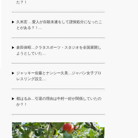
た？！
久米宏 …愛人が自殺未遂をして謹慎処分になったこ
とがある？！…
倉田保昭…クラタスポーツ・スタジオを全国展開し
ようとしていた…
ジャッキー佐藤とナンシー久美…ジャパン女子プロ
レスリング設立…
都はるみ…引退の理由は中村一好が関係していたの
か？！