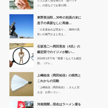
リズム良く指を鳴らす「指パッチ
ン」の芸などでお茶の間…
東野英治郎…30年の別居の末に
息子の承諾なしに再婚…
「人生楽あれば苦あり」…独特の高
笑いの黄門さまと言え…
石坂浩二へ岡田英吉（A氏）の
鑑定団でのイジメが酷い…
2016年1月下旬「開運！なんでも鑑定
団」（テレ…
上嶋祐佳（岡田祐佳）の病気と
これからの活動
「上嶋祐佳（岡田祐佳）」さんと言
えば、お笑いコン…
河相我聞…現在はラーメン屋を