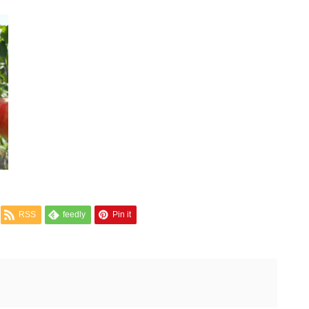
RSS
feedly
Pin it