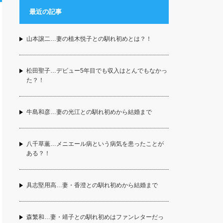
最近の記事
山本譲二…妻の植木悦子との馴れ初めとは？！
松田聖子…デビュー5年目でも収入はとんでもなかっ
た？！
牛島和彦…妻の光江との馴れ初めから結婚まで
八千草薫…メニエール病という病気を患ったことが
ある？！
具志堅用高…妻・香澄との馴れ初めから結婚まで
森繁和…妻・靖子との馴れ初めはファンレターだっ