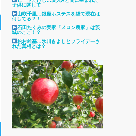
ビートたけし…愛人Aと間に生まれた
子供に関して
山咲千里…銀座ホステスを経て現在は
何してる？！
石田たくみの実家「メロン農家」は茨
城のここ！？
松村雄基…氷川きよしとフライデーさ
れた真相とは？