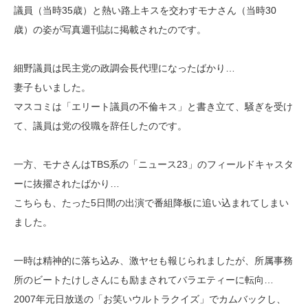
議員（当時35歳）と熱い路上キスを交わすモナさん（当時30
歳）の姿が写真週刊誌に掲載されたのです。
細野議員は民主党の政調会長代理になったばかり…
妻子もいました。
マスコミは「エリート議員の不倫キス」と書き立て、騒ぎを受け
て、議員は党の役職を辞任したのです。
一方、モナさんはTBS系の「ニュース23」のフィールドキャスタ
ーに抜擢されたばかり…
こちらも、たった5日間の出演で番組降板に追い込まれてしまい
ました。
一時は精神的に落ち込み、激ヤセも報じられましたが、所属事務
所のビートたけしさんにも励まされてバラエティーに転向…
2007年元日放送の「お笑いウルトラクイズ」でカムバックし、