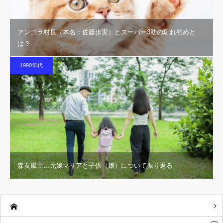
アンゴラ村長（本名：佐藤歩実）とスーパー3助の馴れ初めと
は？
1990年代
森友嵐士…元嫁マリアと子供（娘）について振り返る