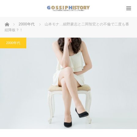
ホーム
2000年代
山本モナ…細野豪志と二岡智宏との不倫で二度も番
組降板？！
2000年代