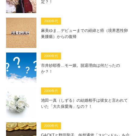
定？！
2000年代
麻美ゆま…デビューまでの経緯と癌（境界悪性卵
巣腫瘍）からの復帰
2000年代
市井紗耶香…モー娘。脱退理由は何だったの
か？！
2000年代
池田一真（しずる）の結婚相手は彼女と言われて
いた「大久保愛海」なの？！
2000年代
GACKTと野田聖子…仮想通貨「スピンドル」を介