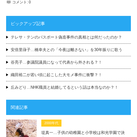
コメント:
0
ピックアップ記事
テレサ・テンのパスポート偽造事件の真相とは何だったのか？
安倍里葎子…橋幸夫との「今夜は離さない」を30年振りに歌う
谷亮子…参議院議員になって代表から外される？！
織田裕二が若い頃に起こした大モメ事件に衝撃？！
丘みどり…NHK職員と結婚してるという話は本当なのか？！
関連記事
2000年代
堤真一…子供の幼稚園と小学校は和光学園で決