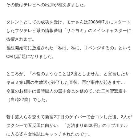
その後はテレビへの出演が相次ぎました。
タレントとしての成功を受け、モナさんは2008年7月にスタート
したフジテレビ系の情報番組「サキヨミ」のメインキャスターに
抜擢されます。
番組開始前に放送された「私は、私に、リベンジするの」という
CMも話題になりました。
ところが、「不倫のようなことは2度としません」と宣言したサ
キヨミ第1回の生放送が終了した直後、再び事件が起きます…
今度のお相手は当時巨人の選手会長を務めていた二岡智宏選手
（当時32歳）でした。
若手芸人らを交えて新宿2丁目のゲイバーで合コンした後、2人が
タクシーで五反田に向かい、「お泊まり9800円」のラブホテル
に入る姿を女性誌にキャッチされたのです。