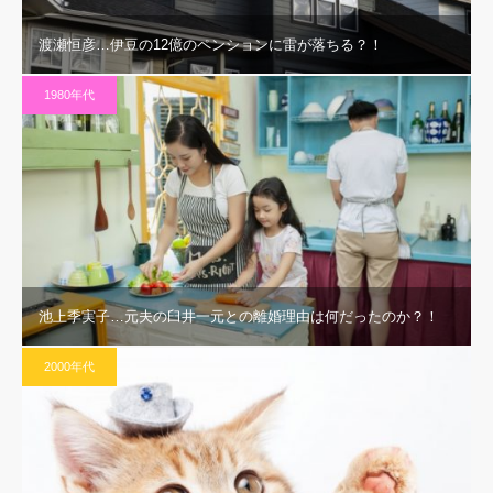
渡瀬恒彦…伊豆の12億のペンションに雷が落ちる？！
1980年代
池上季実子…元夫の臼井一元との離婚理由は何だったのか？！
2000年代