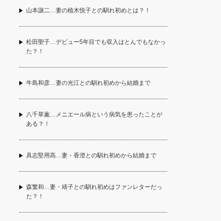
山本譲二…妻の植木悦子との馴れ初めとは？！
松田聖子…デビュー5年目でも収入はとんでもなかっ
た？！
牛島和彦…妻の光江との馴れ初めから結婚まで
八千草薫…メニエール病という病気を患ったことが
ある？！
具志堅用高…妻・香澄との馴れ初めから結婚まで
森繁和…妻・靖子との馴れ初めはファンレターだっ
た？！