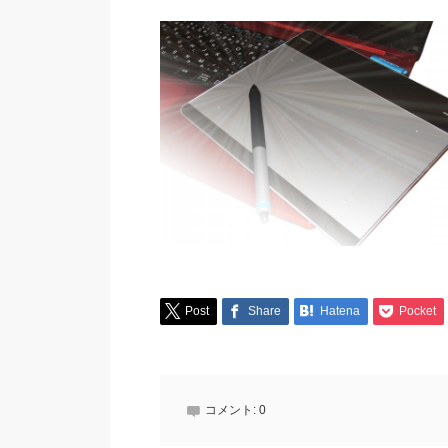
Post
Share
Hatena
Pocket
コメント:
0