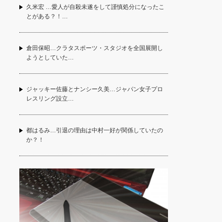
久米宏 …愛人が自殺未遂をして謹慎処分になったこ
とがある？！…
倉田保昭…クラタスポーツ・スタジオを全国展開し
ようとしていた…
ジャッキー佐藤とナンシー久美…ジャパン女子プロ
レスリング設立…
都はるみ…引退の理由は中村一好が関係していたの
か？！