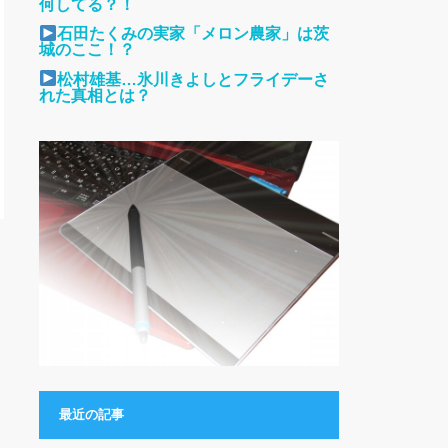
何してる？！
石田たくみの実家「メロン農家」は茨
城のここ！？
松村雄基…氷川きよしとフライデーさ
れた真相とは？
最近の記事