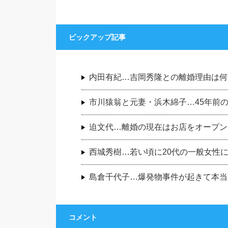
ピックアップ記事
内田有紀…吉岡秀隆との離婚理由は何
市川猿翁と元妻・浜木綿子…45年前
迫文代…離婚の現在はお店をオープン
西城秀樹…若い頃に20代の一般女性
島倉千代子…爆発物事件が起きて本当
コメント