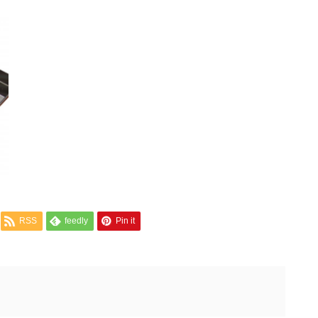
RSS
feedly
Pin it