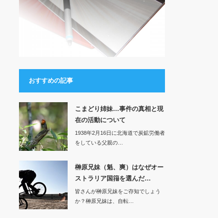
おすすめの記事
こまどり姉妹…事件の真相と現
在の活動について
1938年2月16日に北海道で炭鉱労働者
をしている父親の…
榊原兄妹（魁、爽）はなぜオー
ストラリア国簎を選んだ…
皆さんが榊原兄妹をご存知でしょう
か？榊原兄妹は、自転…