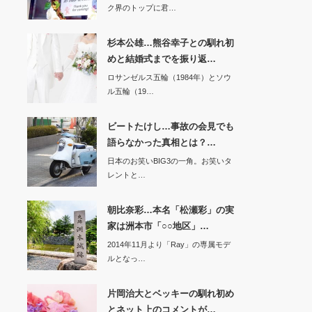
ク界のトップに君…
杉本公雄…熊谷幸子との馴れ初
めと結婚式までを振り返…
ロサンゼルス五輪（1984年）とソウ
ル五輪（19…
ビートたけし…事故の会見でも
語らなかった真相とは？…
日本のお笑いBIG3の一角。お笑いタ
レントと…
朝比奈彩…本名「松瀬彩」の実
家は洲本市「○○地区」…
2014年11月より「Ray」の専属モデ
ルとなっ…
片岡治大とベッキーの馴れ初め
とネット上のコメントが…