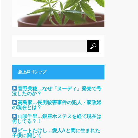
急上昇ゴシップ
菅野美穂…なぜ「ヌーディ」発売で号
泣したのか？
高島家…長男殺害事件の犯人・家政婦
の現在とは？
山咲千里…銀座ホステスを経て現在は
何してる？！
ビートたけし…愛人Aと間に生まれた
子供に関して