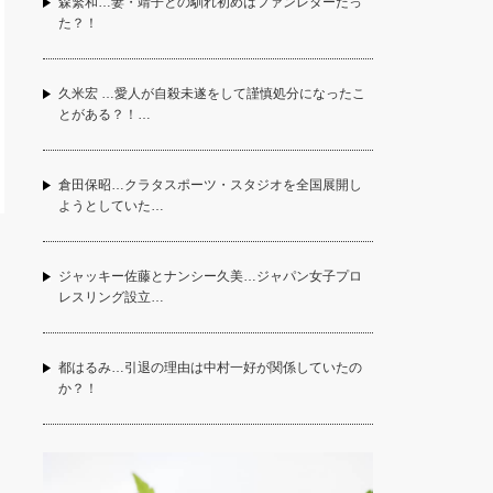
森繁和…妻・靖子との馴れ初めはファンレターだっ
た？！
久米宏 …愛人が自殺未遂をして謹慎処分になったこ
とがある？！…
倉田保昭…クラタスポーツ・スタジオを全国展開し
ようとしていた…
ジャッキー佐藤とナンシー久美…ジャパン女子プロ
レスリング設立…
都はるみ…引退の理由は中村一好が関係していたの
か？！