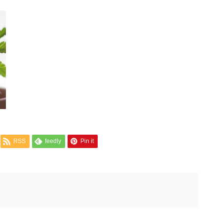
RSS
feedly
Pin it