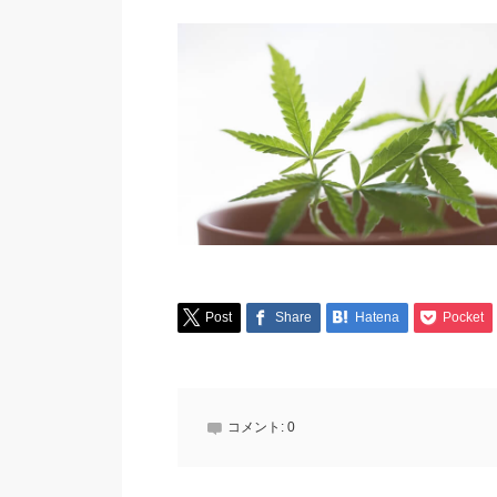
Post
Share
Hatena
Pocket
コメント:
0