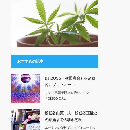
おすすめの記事
DJ BOSS（横田商会）をwiki
的にプロフィー…
キャリア20年以上を誇り、生涯
「DISCO DJ…
松任谷由実…夫・松任谷正隆と
の結婚までの馴れ初め
ユーミンの愛称でポップミュージッ