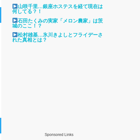
山咲千里…銀座ホステスを経て現在は
何してる？！
石田たくみの実家「メロン農家」は茨
城のここ！？
松村雄基…氷川きよしとフライデーさ
れた真相とは？
Sponsored Links