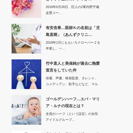
2018年6月26日、巨人の2軍内野守備
走塁コー…
有安杏果…医師Ｋの名前は「児
島直樹」（あんずクリニ…
2018年1月にももいろクローバーＺを
卒業し、一…
竹中直人と美保純が過去に熱愛
宣言をしていた件
俳優、声優、映画監督、タレント、
コメディアン、歌手などなど、マル
チに活躍する「竹…
ゴールデンハーフ…エバ・マリ
ア・ルナの現在とは？
全員がハーフ（という設定）の女性
アイドルグループ…