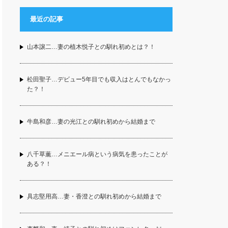
最近の記事
山本譲二…妻の植木悦子との馴れ初めとは？！
松田聖子…デビュー5年目でも収入はとんでもなかっ
た？！
牛島和彦…妻の光江との馴れ初めから結婚まで
八千草薫…メニエール病という病気を患ったことが
ある？！
具志堅用高…妻・香澄との馴れ初めから結婚まで