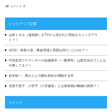
コメント:
0
ピックアップ記事
山咲トオル（漫画家）がTVから消された理由をカミングアウ
ト？！
4代目・林家小染…事故現場と死因は何だったのか？！
竹内友佳アナウンサーの結婚相手（一般男性）は航空会社でこんな
仕事してる？！
萩本欽一…奥さんとの馴れ初めが感動する件
倍賞千恵子…小宮守（小宮健吾）とは格差婚が離婚の原因？！
コメント