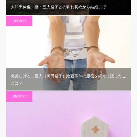
大和田伸也…妻・五大路子との馴れ初めから結婚まで
1980年代
克美しげる…愛人（岡田裕子）絞殺事件の服役を終えて語ったこ
とは？
1980年代