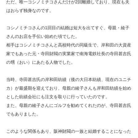
ただ、唯一コシノミチコさんだけが2回離婚しており、現在も夫
はおらず独身なのです。
コシノミチコさんの1回目の結婚は短大を出てすぐ、母親・綾子
さんのお店を手伝い始めた頃でした。
相手はコシノミチコさんと高校時代の同級生で、岸和田の大資産
家でもあった元・寺田財閥の実業家で南海電鉄社長の寺田甚吉氏
の甥（おい）にあたる人物でした。
当時、寺田甚吉氏の岸和田紡績（後の大日本紡績、現在のユニチ
カ）が最盛期を迎えており、母親の綾子さんも岸和田紡績を始め
とした紡績会社にも注文を取りに行っていたのです。
また、母親の綾子さんにゴルフを勧めてくれたのが、寺田甚吉氏
でもありました。
このような関係もあり、阪神財閥の一族と結婚することになった