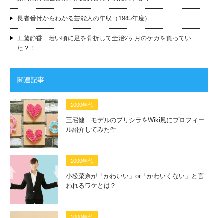
長者番付からわかる芸能人の年収（1985年度）
工藤静香…若い頃に足を骨折して全治2ヶ月のケガを負ってい
た？！
関連記事
2000年代
三宅健…モデルのプリシラをWiki風にプロフィー
ル紹介してみた件
2000年代
小松菜奈が「かわいい」or「かわいくない」と言
われるワケとは？
2000年代