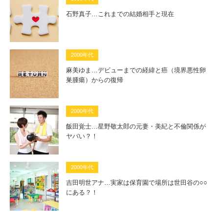
石野真子…これまでの結婚相手と現在
2000年代
麻美ゆま…デビューまでの経緯と癌（境界悪性卵
巣腫瘍）からの復帰
2000年代
飯田覚士…星野敬太郎の元妻・美紀と不倫関係が
ヤバい？！
2000年代
吉田明世アナ…実家は保育園で場所は世田谷の○○
にある？！