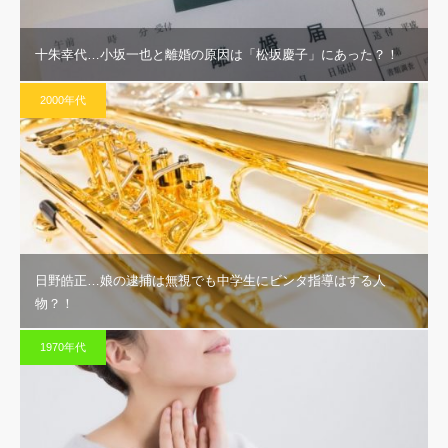
十朱幸代…小坂一也と離婚の原因は「松坂慶子」にあった？！
2000年代
日野皓正…娘の逮捕は無視でも中学生にビンタ指導はする人
物？！
1970年代