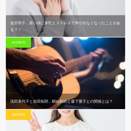
金沢明子…若い頃に多忙とストレスで声が出なくなったことがあ
る？！
1970年代
浅田美代子と吉田拓郎…馴れ初めと森下愛子との関係とは？
2000年代