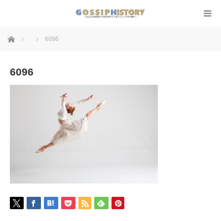
ホーム
6096
6096