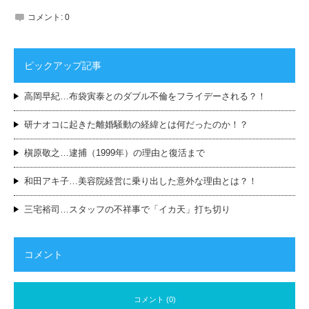
コメント:
0
ピックアップ記事
高岡早紀…布袋寅泰とのダブル不倫をフライデーされる？！
研ナオコに起きた離婚騒動の経緯とは何だったのか！？
槇原敬之…逮捕（1999年）の理由と復活まで
和田アキ子…美容院経営に乗り出した意外な理由とは？！
三宅裕司…スタッフの不祥事で「イカ天」打ち切り
コメント
コメント (0)