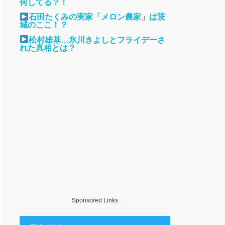
何してる？！
石田たくみの実家「メロン農家」は茨
城のここ！？
松村雄基…氷川きよしとフライデーさ
れた真相とは？
Sponsored Links