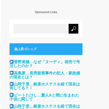
Sponsored Links
急上昇ゴシップ
菅野美穂…なぜ「ヌーディ」発売で号
泣したのか？
高島家…長男殺害事件の犯人・家政婦
の現在とは？
山咲千里…銀座ホステスを経て現在は
何してる？！
ビートたけし…愛人Aと間に生まれた
子供に関して
山咲千里…銀座ホステスを経て現在は