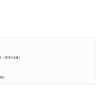
2日（享年24歳）
間）