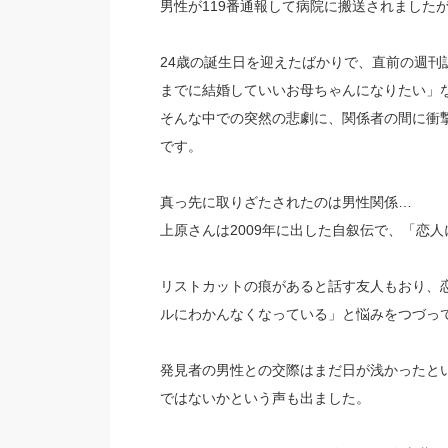
男性が119番通報して病院に搬送されました
24歳の誕生日を迎えたばかりで、直前の週刊
までに結婚していいお母ちゃんになりたい」
そんな中での突然の悲劇に、関係者の間に衝
です。
真っ先に取りざたされたのは男性関係…
上原さんは2009年に出した自叙伝で、「恋
リストカットの痕があると話す友人もおり、
ルにわかんなくなっている」と悩みをつづっ
発見者の男性との交際はまだ日が浅かったと
ではないかという声も出ました。