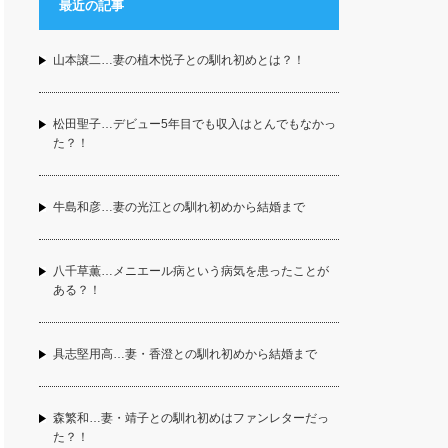
最近の記事
山本譲二…妻の植木悦子との馴れ初めとは？！
松田聖子…デビュー5年目でも収入はとんでもなかっ
た？！
牛島和彦…妻の光江との馴れ初めから結婚まで
八千草薫…メニエール病という病気を患ったことが
ある？！
具志堅用高…妻・香澄との馴れ初めから結婚まで
森繁和…妻・靖子との馴れ初めはファンレターだっ
た？！