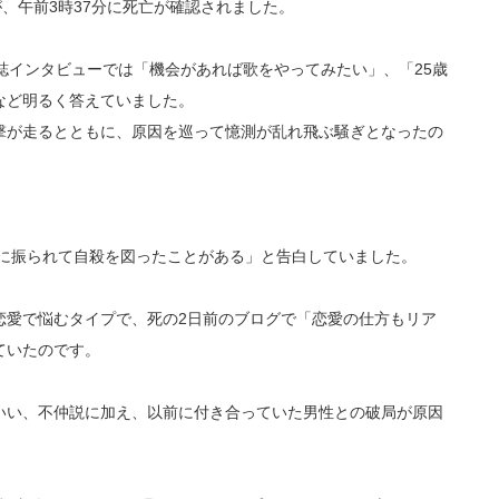
が、午前3時37分に死亡が確認されました。
誌インタビューでは「機会があれば歌をやってみたい」、「25歳
など明るく答えていました。
撃が走るとともに、原因を巡って憶測が乱れ飛ぶ騒ぎとなったの
人に振られて自殺を図ったことがある」と告白していました。
恋愛で悩むタイプで、死の2日前のブログで「恋愛の仕方もリア
ていたのです。
いい、不仲説に加え、以前に付き合っていた男性との破局が原因