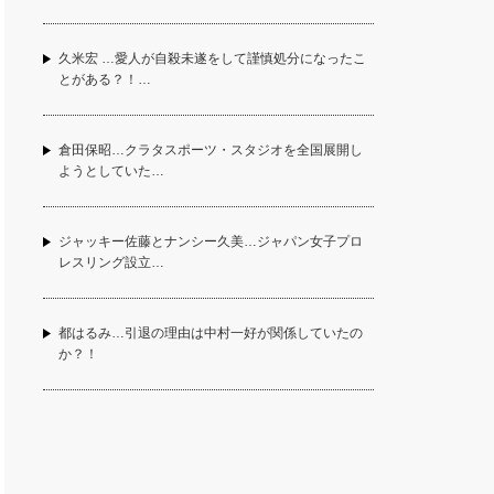
久米宏 …愛人が自殺未遂をして謹慎処分になったこ
とがある？！…
倉田保昭…クラタスポーツ・スタジオを全国展開し
ようとしていた…
ジャッキー佐藤とナンシー久美…ジャパン女子プロ
レスリング設立…
都はるみ…引退の理由は中村一好が関係していたの
か？！