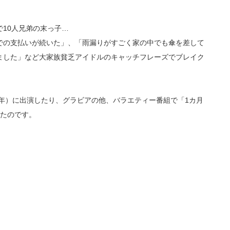
10人兄弟の末っ子…
での支払いが続いた」、「雨漏りがすごく家の中でも傘を差して
ました」など大家族貧乏アイドルのキャッチフレーズでブレイク
9年）に出演したり、グラビアの他、バラエティー番組で「1カ月
いたのです。