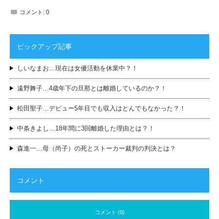
コメント:
0
ピックアップ記事
しいなまお…現在は女優活動を休業中？！
遠野舞子…4歳年下の旦那とは離婚しているのか？！
松田聖子…デビュー5年目でも収入はとんでもなかった？！
中条きよし…18年間に3回離婚した理由とは？！
森進一…母（尚子）の死とストーカー裁判の判決とは？
コメント
コメント (0)