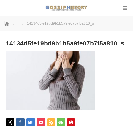
ホーム
14134d5fe19bd9b1b5a9fe07b7f5a810_s
14134d5fe19bd9b1b5a9fe07b7f5a810_s