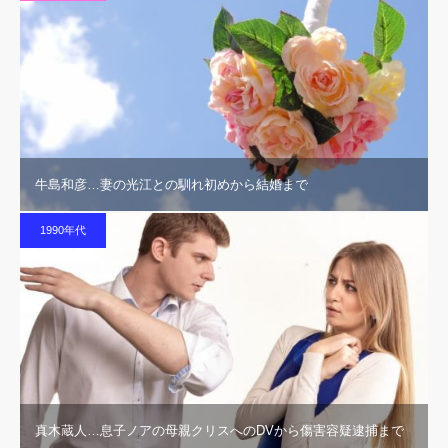
牛島和彦…妻の光江との馴れ初めから結婚まで
1990年代
真木蔵人…息子ノアの母親クリスへのDVから傷害容疑逮捕まで