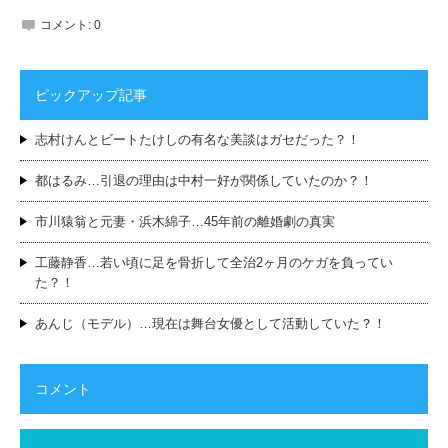
コメント:
0
ピックアップ記事
志村けんとビートたけしの有名な美談はガセだった？！
都はるみ…引退の理由は中村一好が関係していたのか？！
市川猿翁と元妻・浜木綿子…45年前の離婚劇の真実
工藤静香…若い頃に足を骨折して全治2ヶ月のケガを負ってい
た？！
あんじ（モデル）…現在は舞台女優として活動していた？！
コメント