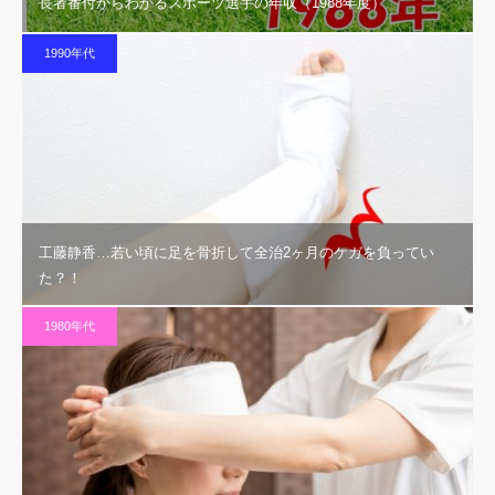
長者番付からわかるスポーツ選手の年収（1988年度）
1990年代
工藤静香…若い頃に足を骨折して全治2ヶ月のケガを負ってい
た？！
1980年代