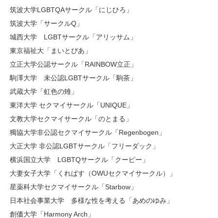
筑波大学LGBTQAサークル「にじひろ」
筑波大学「サークルQ」
城西大学 LGBTサークル「アリッサム」
東京福祉大「まいとぴあ」
立正大学公認サークル「RAINBOW立正」
駒澤大学 未公認LGBTサークル「駒茶」
武蔵大学「虹色の雉」
東洋大学 セクマイサークル「UNIQUE」
文教大学セクマイサークル「のとまる」
獨協大学非公認セクマイサークル「Regenbogen」
大正大学 非公認LGBTサークル「フリーダック」
横浜国立大学 LGBTQサークル「クーピー」
大妻女子大学「くれぱす（OWUセクマイサークル）」
星薬科大学セクマイサークル「Starbow」
日本社会事業大学 多様な性を考える「あめのゆみ」
創価大学「Harmony Arch」