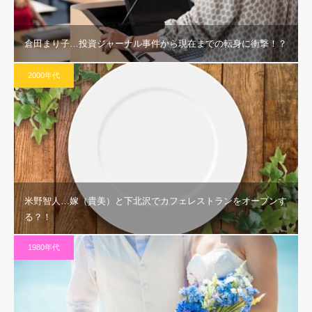
倉田まり子…投資ジャーナル事件から現在までの転身に衝撃！？
2000年代
米野智人…嫁（貴美）と下北沢でカフェレストランをオープンす
る？！
1980年代