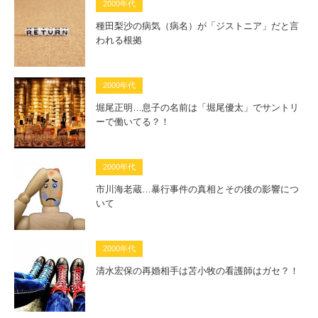
2000年代
種田梨沙の病気（病名）が「ジストニア」だと言
われる根拠
2000年代
堀尾正明…息子の名前は「堀尾優太」でサントリ
ーで働いてる？！
2000年代
市川海老蔵…暴行事件の真相とその後の影響につ
いて
2000年代
清水宏保の再婚相手は苫小牧の看護師はガセ？！