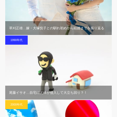
草刈正雄…嫁・大塚悦子との馴れ初めから結婚までを振り返る
1990年代
尾藤イサオ…自宅に泥棒が侵入して大立ち回り？！
2000年代