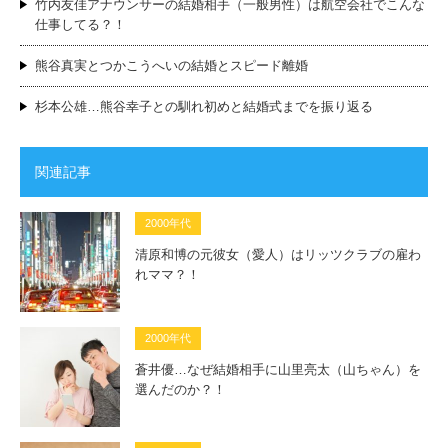
竹内友佳アナウンサーの結婚相手（一般男性）は航空会社でこんな
仕事してる？！
熊谷真実とつかこうへいの結婚とスピード離婚
杉本公雄…熊谷幸子との馴れ初めと結婚式までを振り返る
関連記事
2000年代
清原和博の元彼女（愛人）はリッツクラブの雇わ
れママ？！
2000年代
蒼井優…なぜ結婚相手に山里亮太（山ちゃん）を
選んだのか？！