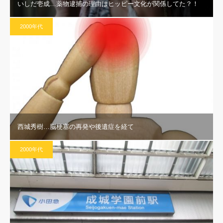
いしだ壱成…薬物逮捕の理由はヒッピー文化が関係してた？！
2000年代
西城秀樹…脳梗塞の再発や後遺症を経て
2000年代