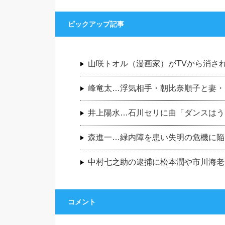
ピックアップ記事
山咲トオル（漫画家）がTVから消さ
峰竜太…浮気相手・朝比奈順子と妻・
井上陽水…石川セリに曲「ダンスはう
森進一…緑内障を患い失明の危機に陥
中村七之助の逮捕に松本潤や市川海老
コメント