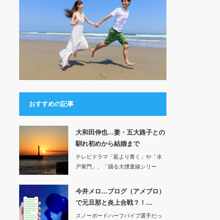
おすすめの記事
大和田伸也…妻・五大路子との
馴れ初めから結婚まで
テレビドラマ「藍より青く」や「水
戸黄門」、「踊る大捜査線シリー
ズ」などの出演して…
今井メロ…ブログ（アメブロ）
で元旦那と炎上合戦？！…
スノーボードハーフパイプ選手だっ