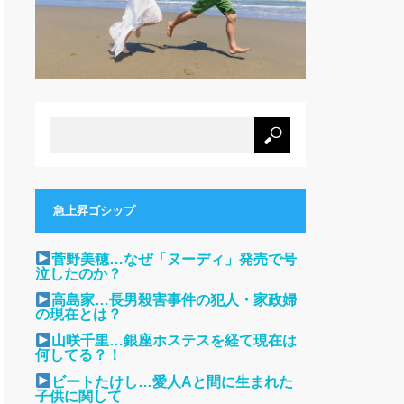
急上昇ゴシップ
菅野美穂…なぜ「ヌーディ」発売で号
泣したのか？
高島家…長男殺害事件の犯人・家政婦
の現在とは？
山咲千里…銀座ホステスを経て現在は
何してる？！
ビートたけし…愛人Aと間に生まれた
子供に関して