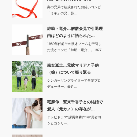
実の兄弟で結成されたお笑いコンビ
「ミキ」の兄、昴…
紳助・竜介…解散会見で引退理
由はどのように語られた…
1980年代前半の漫才ブームを牽引し
た漫才コンビ「紳助・竜介」。1977
年7…
森友嵐士…元嫁マリアと子供
（娘）について振り返る
シンガーソングライターで音楽プロ
デューサー、最近…
宅麻伸…賀来千香子との結婚で
愛人（元カノ）の存在が…
テレビドラマ“課長島耕作”や“勇者ヨ
シヒコシリー…