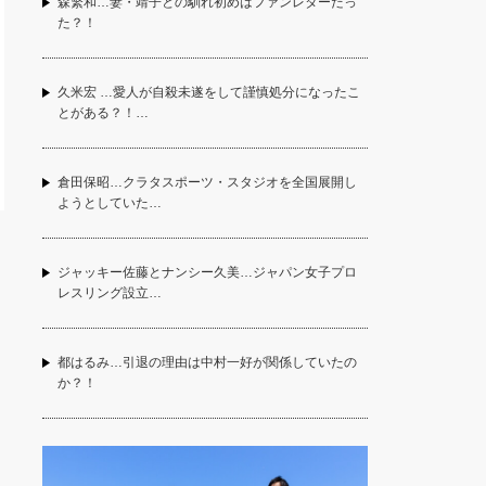
森繁和…妻・靖子との馴れ初めはファンレターだっ
た？！
久米宏 …愛人が自殺未遂をして謹慎処分になったこ
とがある？！…
倉田保昭…クラタスポーツ・スタジオを全国展開し
ようとしていた…
ジャッキー佐藤とナンシー久美…ジャパン女子プロ
レスリング設立…
都はるみ…引退の理由は中村一好が関係していたの
か？！