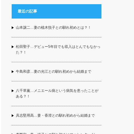
最近の記事
山本譲二…妻の植木悦子との馴れ初めとは？！
松田聖子…デビュー5年目でも収入はとんでもなかっ
た？！
牛島和彦…妻の光江との馴れ初めから結婚まで
八千草薫…メニエール病という病気を患ったことが
ある？！
具志堅用高…妻・香澄との馴れ初めから結婚まで