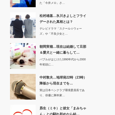
た「今井メロ」さ…
松村雄基…氷川きよしとフライ
デーされた真相とは？
テレビドラマ「スクール☆ウォー
ズ」や「不良少女と…
朝岡実嶺…現在は結婚して旦那
＆愛犬と一緒に暮らして…
バブルがはじけた1990年代から2000
年初頭に…
中村敦夫…地球発22時（23時）
降板から現在までを…
実は日本ペンクラブ環境委員長であ
り、俳優に脚本家…
昴生（ミキ）と彼女「まみちゃ
ん」との馴れ初めから結…