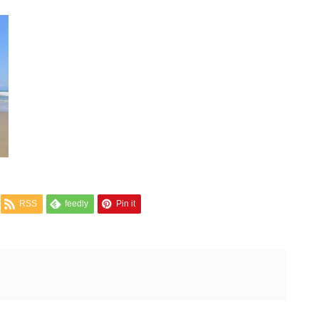
RSS
feedly
Pin it