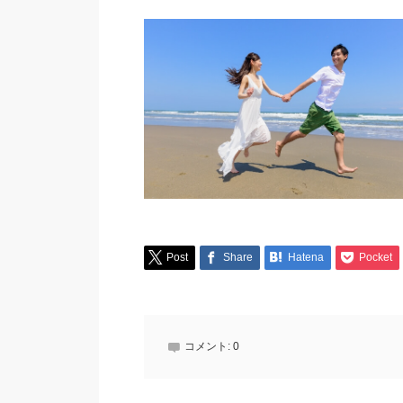
Post
Share
Hatena
Pocket
コメント:
0