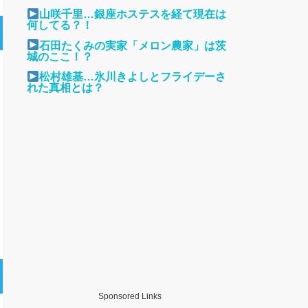
山咲千里…銀座ホステスを経て現在は
何してる？！
石田たくみの実家「メロン農家」は茨
城のここ！？
松村雄基…氷川きよしとフライデーさ
れた真相とは？
Sponsored Links