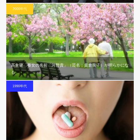
2000年代
高倉健…養女の名前「河野貴」（芸名：貴倉良子）が明らかにな
る
1990年代