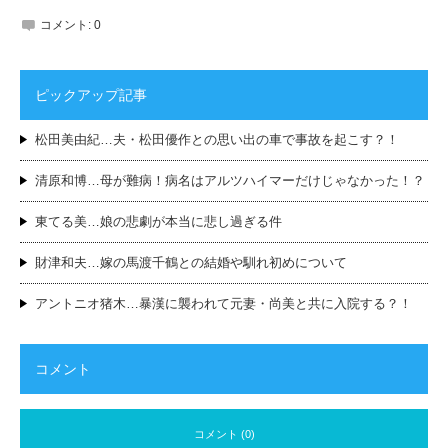
コメント:
0
ピックアップ記事
松田美由紀…夫・松田優作との思い出の車で事故を起こす？！
清原和博…母が難病！病名はアルツハイマーだけじゃなかった！？
東てる美…娘の悲劇が本当に悲し過ぎる件
財津和夫…嫁の馬渡千鶴との結婚や馴れ初めについて
アントニオ猪木…暴漢に襲われて元妻・尚美と共に入院する？！
コメント
コメント (0)