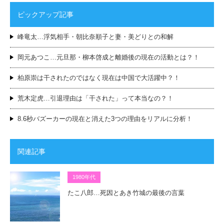
ピックアップ記事
峰竜太…浮気相手・朝比奈順子と妻・美どりとの和解
岡元あつこ…元旦那・柳本啓成と離婚後の現在の活動とは？！
柏原崇は干されたのではなく現在は中国で大活躍中？！
荒木定虎…引退理由は「干された」って本当なの？！
8.6秒バズーカーの現在と消えた3つの理由をリアルに分析！
関連記事
1980年代
たこ八郎…死因とあき竹城の最後の言葉