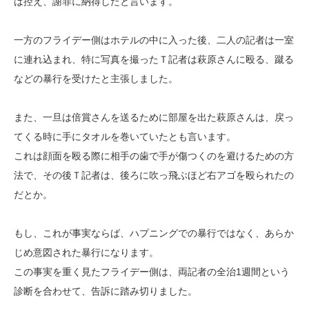
は控え、謝罪に納得したと言います。
一方のフライデー側はホテルの中に入った後、二人の記者は一室
に連れ込まれ、特に写真を撮ったＴ記者は萩原さんに殴る、蹴る
などの暴行を受けたと主張しました。
また、一旦は倍賞さんを送るために部屋を出た萩原さんは、戻っ
てくる時に手にタオルを巻いていたとも言います。
これは顔面を殴る際に相手の歯で手が傷つくのを避けるための方
法で、その後Ｔ記者は、後ろに吹っ飛ぶほど右アゴを殴られたの
だとか。
もし、これが事実ならば、ハプニングでの暴行ではなく、あらか
じめ意図された暴行になります。
この事実を重く見たフライデー側は、両記者の全治1週間という
診断を合わせて、告訴に踏み切りました。