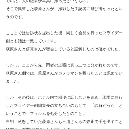
でいた二人の記者が写真に撮ったというもの。
そこで興奮した萩原さんが、撮影したＴ記者に飛び掛かったとい
うのです。
ここまでは告訴状を提出した後、同じく会見を行ったフライデー
側とも話は一致しています。
萩原さんと倍賞さんが密会していると誤解したのは確かでした。
しかし、ここから先、両者の主張は真っ二つに分かれたのです。
萩原さん側では、萩原さんがカメラマンを殴ったことは認めてい
ました。
しかしその後は、ホテル内で穏便に話し合いを進め、現場に急行
したフライデー副編集長の立ち合いのもとで、「誤解だった」と
いうことで、フィルムを処分したとのこと。
当初、激怒していた萩原さんも三浦さんらの静止で手を出すこと