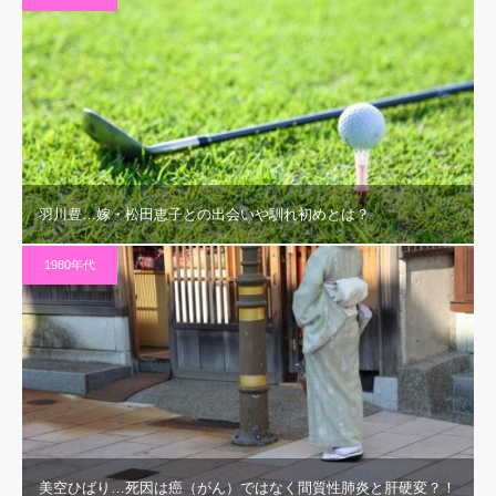
羽川豊…嫁・松田恵子との出会いや馴れ初めとは？
1980年代
美空ひばり…死因は癌（がん）ではなく間質性肺炎と肝硬変？！