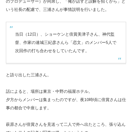
のプロデューサー）が同席し、「俺が話すと誤解を招くから」と
いう社長の配慮で、三浦さんが事情説明を行いました。
当日（12日）、ショーケンと倍賞美津子さん、神代監
督、作家の連城三紀彦さんら「恋文」のメンバー5人で
次回作の打ち合わせをしていたんです。
と語り出した三浦さん。
話によると、場所は東京・中野の福屋ホテル。
夕方からメンバーは集まったのですが、夜10時頃に倍賞さんは仕
事の都合で中座します。
萩原さんが倍賞さんを見送って二人で外へ出たところ、張り込ん