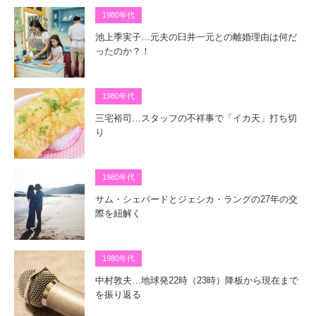
1980年代
池上季実子…元夫の臼井一元との離婚理由は何だ
ったのか？！
1980年代
三宅裕司…スタッフの不祥事で「イカ天」打ち切
り
1980年代
サム・シェパードとジェシカ・ラングの27年の交
際を紐解く
1980年代
中村敦夫…地球発22時（23時）降板から現在まで
を振り返る