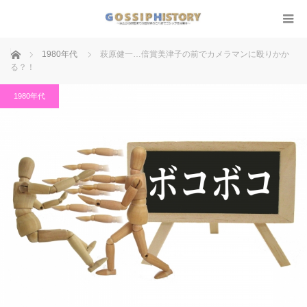
ホーム
1980年代
萩原健一…倍賞美津子の前でカメラマンに殴りかか
る？！
1980年代