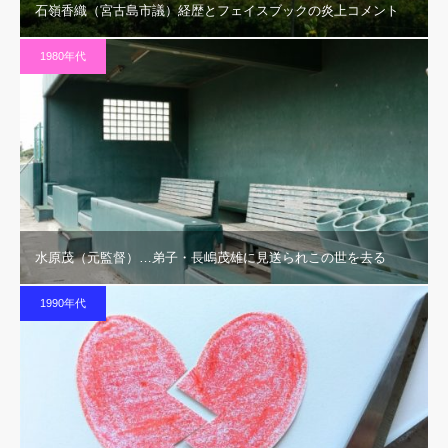
石嶺香織（宮古島市議）経歴とフェイスブックの炎上コメント
1980年代
水原茂（元監督）…弟子・長嶋茂雄に見送られこの世を去る
1990年代