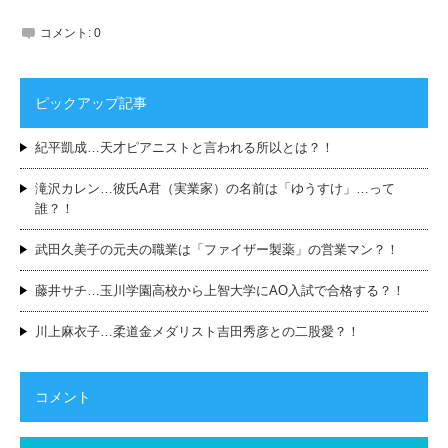
コメント:
0
ピックアップ記事
紀平凱成…天才ピアニストと言われる所以とは？！
滝沢カレン…彼氏A君（実業家）の名前は「ゆうすけ」…って
誰？！
武田久美子の元夫の職業は「ファイザー製薬」の営業マン？！
藤井サチ…玉川学園高校から上智大学にAO入試で合格する？！
川上麻衣子…柔道金メダリスト吉田秀彦との二股愛？！
コメント