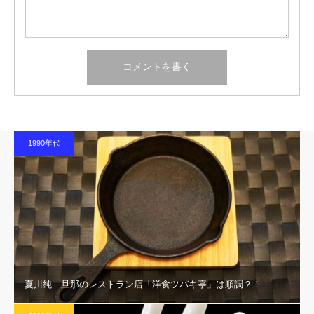
1990年代
夏川純…旦那のレストラン店「洋食ツバキ亭」は順調？！