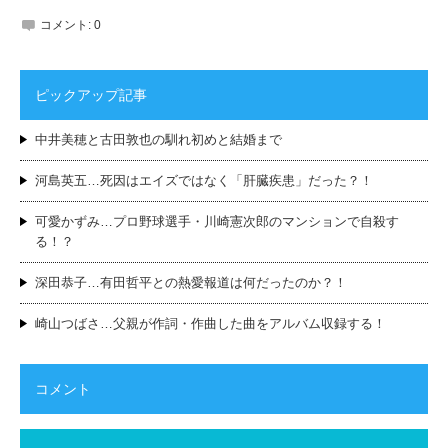
コメント:
0
ピックアップ記事
中井美穂と古田敦也の馴れ初めと結婚まで
河島英五…死因はエイズではなく「肝臓疾患」だった？！
可愛かずみ…プロ野球選手・川崎憲次郎のマンションで自殺す
る！？
深田恭子…有田哲平との熱愛報道は何だったのか？！
崎山つばさ…父親が作詞・作曲した曲をアルバム収録する！
コメント