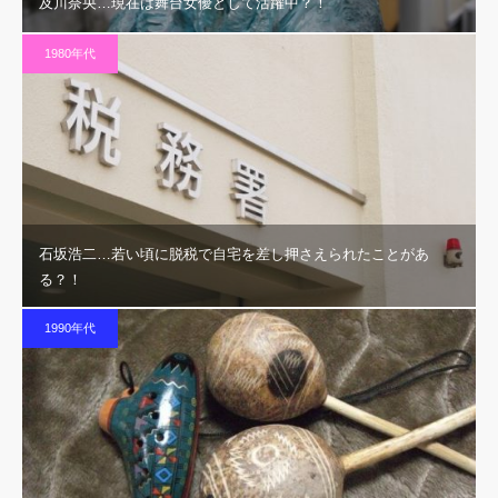
及川奈央…現在は舞台女優として活躍中？！
1980年代
石坂浩二…若い頃に脱税で自宅を差し押さえられたことがあ
る？！
1990年代