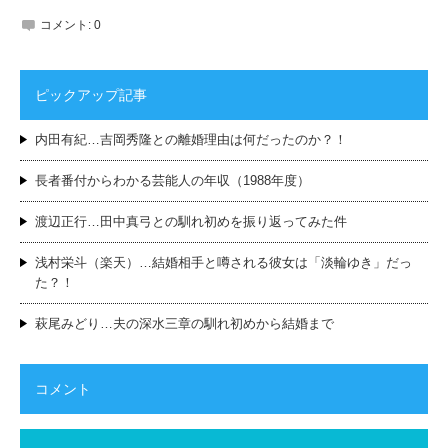
コメント:
0
ピックアップ記事
内田有紀…吉岡秀隆との離婚理由は何だったのか？！
長者番付からわかる芸能人の年収（1988年度）
渡辺正行…田中真弓との馴れ初めを振り返ってみた件
浅村栄斗（楽天）…結婚相手と噂される彼女は「淡輪ゆき」だっ
た？！
萩尾みどり…夫の深水三章の馴れ初めから結婚まで
コメント