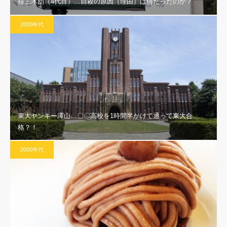
桂三木助（4代目）…自殺の原因（理由）は何だったのか？
2000年代
東大ヤンキー澤山…〇〇高校を1時間半かけて通って東大合
格？！
2000年代