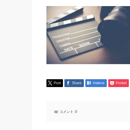
Post
Share
Hatena
Pocket
コメント:
0