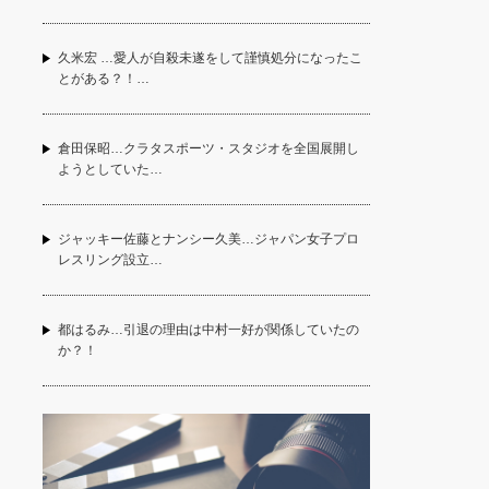
久米宏 …愛人が自殺未遂をして謹慎処分になったこ
とがある？！…
倉田保昭…クラタスポーツ・スタジオを全国展開し
ようとしていた…
ジャッキー佐藤とナンシー久美…ジャパン女子プロ
レスリング設立…
都はるみ…引退の理由は中村一好が関係していたの
か？！