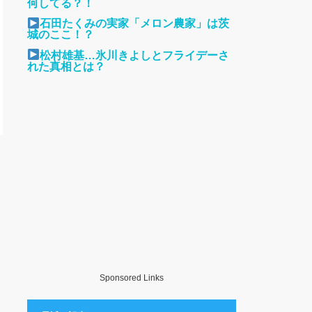
何してる？！
石田たくみの実家「メロン農家」は茨
城のここ！？
松村雄基…氷川きよしとフライデーさ
れた真相とは？
Sponsored Links