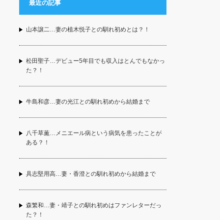
最近の記事
山本譲二…妻の植木悦子との馴れ初めとは？！
松田聖子…デビュー5年目でも収入はとんでもなかっ
た？！
牛島和彦…妻の光江との馴れ初めから結婚まで
八千草薫…メニエール病という病気を患ったことが
ある？！
具志堅用高…妻・香澄との馴れ初めから結婚まで
森繁和…妻・靖子との馴れ初めはファンレターだっ
た？！