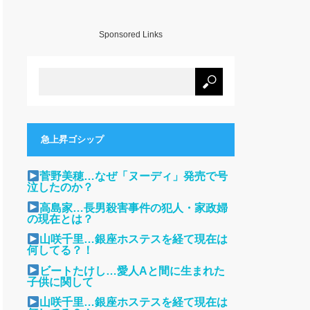
Sponsored Links
急上昇ゴシップ
菅野美穂…なぜ「ヌーディ」発売で号
泣したのか？
高島家…長男殺害事件の犯人・家政婦
の現在とは？
山咲千里…銀座ホステスを経て現在は
何してる？！
ビートたけし…愛人Aと間に生まれた
子供に関して
山咲千里…銀座ホステスを経て現在は