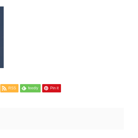
RSS
feedly
Pin it