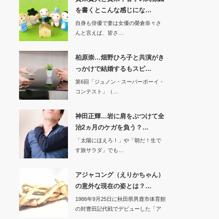
を書くとこんな感じにな…
自身も俳優で妻は女優の榮倉奈々さ
んと言えば、皆さ…
柏原崇…畑野ひろ子と共演がき
っかけで結婚するもスピ…
第6回「ジュノン・スーパーボーイ・
コンテスト」（…
神田正輝…岩に肩をぶつけて全
治2ヵ月のケガを負う？…
「太陽にほえろ！」や「朝だ！生で
す旅サラダ」でも…
アジャコング（えりかちゃん）
の意外な現在の姿とは？…
1986年9月25日に秋田県男鹿市体育館
の対豊田記代戦でデビューした「ア
ジャコン…