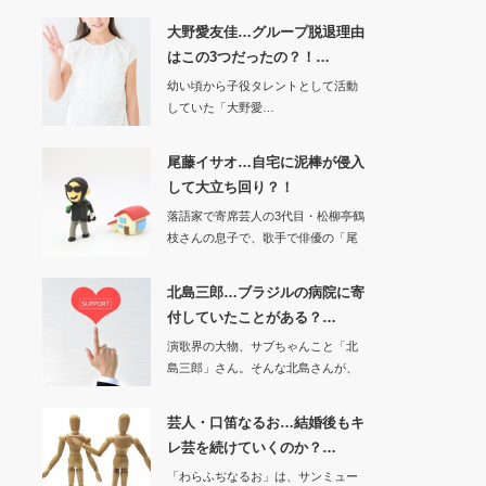
大野愛友佳…グループ脱退理由
はこの3つだったの？！…
幼い頃から子役タレントとして活動
していた「大野愛…
尾藤イサオ…自宅に泥棒が侵入
して大立ち回り？！
落語家で寄席芸人の3代目・松柳亭鶴
枝さんの息子で、歌手で俳優の「尾
藤イサオ」さん…
北島三郎…ブラジルの病院に寄
付していたことがある？…
演歌界の大物、サブちゃんこと「北
島三郎」さん。そんな北島さんが、
実は1985…
芸人・口笛なるお…結婚後もキ
レ芸を続けていくのか？…
「わらふぢなるお」は、サンミュー