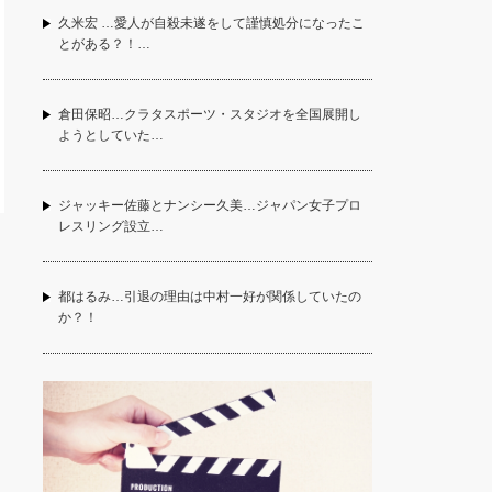
久米宏 …愛人が自殺未遂をして謹慎処分になったこ
とがある？！…
倉田保昭…クラタスポーツ・スタジオを全国展開し
ようとしていた…
ジャッキー佐藤とナンシー久美…ジャパン女子プロ
レスリング設立…
都はるみ…引退の理由は中村一好が関係していたの
か？！