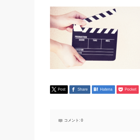
Post
Share
Hatena
Pocket
コメント:
0