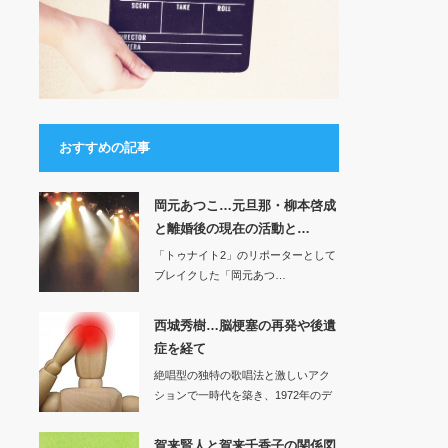
おすすめの記事
岡元あつこ…元旦那・柳本啓成
と離婚後の現在の活動と…
「トゥナイト2」のリポーターとして
ブレイクした「岡元あつ…
西城秀樹…脳梗塞の再発や後遺
症を経て
絶唱型の独特の歌唱法と激しいアク
ションで一時代を築き、1972年のデ
ビュー以来、…
賀来賢人と賀来千香子の関係図