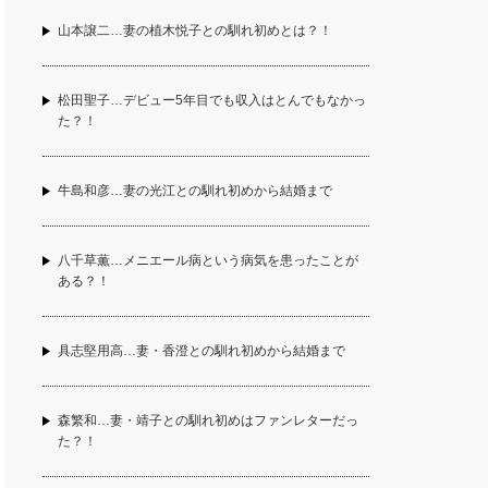
山本譲二…妻の植木悦子との馴れ初めとは？！
松田聖子…デビュー5年目でも収入はとんでもなかっ
た？！
牛島和彦…妻の光江との馴れ初めから結婚まで
八千草薫…メニエール病という病気を患ったことが
ある？！
具志堅用高…妻・香澄との馴れ初めから結婚まで
森繁和…妻・靖子との馴れ初めはファンレターだっ
た？！