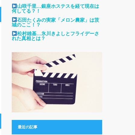
山咲千里…銀座ホステスを経て現在は
何してる？！
石田たくみの実家「メロン農家」は茨
城のここ！？
松村雄基…氷川きよしとフライデーさ
れた真相とは？
最近の記事