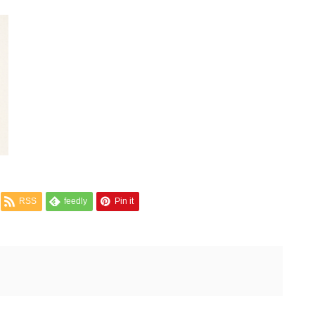
RSS
feedly
Pin it