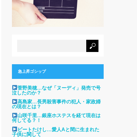
急上昇ゴシップ
菅野美穂…なぜ「ヌーディ」発売で号
泣したのか？
高島家…長男殺害事件の犯人・家政婦
の現在とは？
山咲千里…銀座ホステスを経て現在は
何してる？！
ビートたけし…愛人Aと間に生まれた
子供に関して