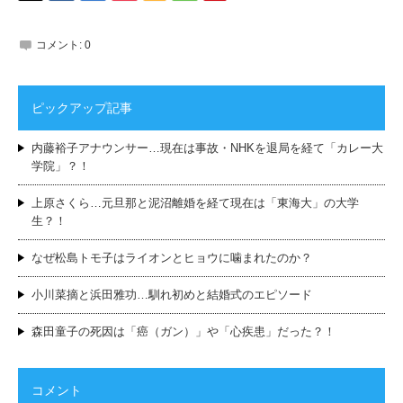
コメント:
0
ピックアップ記事
内藤裕子アナウンサー…現在は事故・NHKを退局を経て「カレー大
学院」？！
上原さくら…元旦那と泥沼離婚を経て現在は「東海大」の大学
生？！
なぜ松島トモ子はライオンとヒョウに噛まれたのか？
小川菜摘と浜田雅功…馴れ初めと結婚式のエピソード
森田童子の死因は「癌（ガン）」や「心疾患」だった？！
コメント