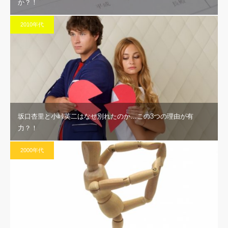
か？！
2010年代
坂口杏里と小峠英二はなぜ別れたのか…この3つの理由が有
力？！
2000年代