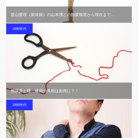
畠山愛理（新体操）の山本湧との熱愛報道から現在まで…
1990年代
相原勇と曙…破局の真相は如何に？！
1990年代