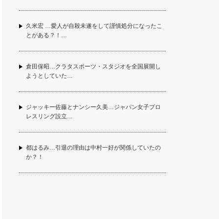
久米宏 …愛人が自殺未遂をして謹慎処分になったこ
とがある？！…
倉田保昭…クラタスポーツ・スタジオを全国展開し
ようとしていた…
ジャッキー佐藤とナンシー久美…ジャパン女子プロ
レスリング設立…
都はるみ…引退の理由は中村一好が関係していたの
か？！