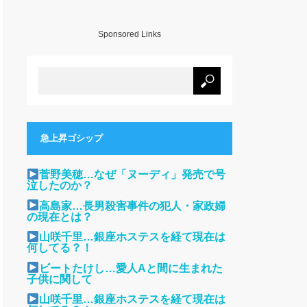
Sponsored Links
急上昇ゴシップ
菅野美穂…なぜ「ヌーディ」発売で号
泣したのか？
高島家…長男殺害事件の犯人・家政婦
の現在とは？
山咲千里…銀座ホステスを経て現在は
何してる？！
ビートたけし…愛人Aと間に生まれた
子供に関して
山咲千里…銀座ホステスを経て現在は