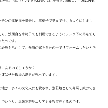
から1年後、ひで子さんは要介護4から3に回復し、一緒に外食
ッチンの収納扉を撤去し、車椅子で奥まで行けるようにしまし
たり、洗面台を車椅子でも利用できるようにシンク下の扉を切り
ったのです。
の経験を活かして、熱海の家を自分の手でリフォームしたいと考
所にあるのでしょうか？
を運ばせた鍛湯の歴史が残っています。
の地は、多くの文化人にも愛され、別荘地として発展し続けてき
んでいたり、温泉別荘地エリアも多数存在するのです。