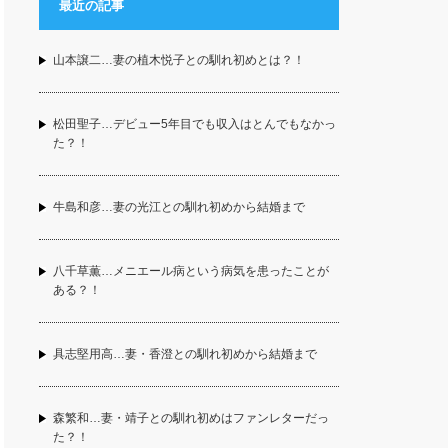
最近の記事
山本譲二…妻の植木悦子との馴れ初めとは？！
松田聖子…デビュー5年目でも収入はとんでもなかっ
た？！
牛島和彦…妻の光江との馴れ初めから結婚まで
八千草薫…メニエール病という病気を患ったことが
ある？！
具志堅用高…妻・香澄との馴れ初めから結婚まで
森繁和…妻・靖子との馴れ初めはファンレターだっ
た？！