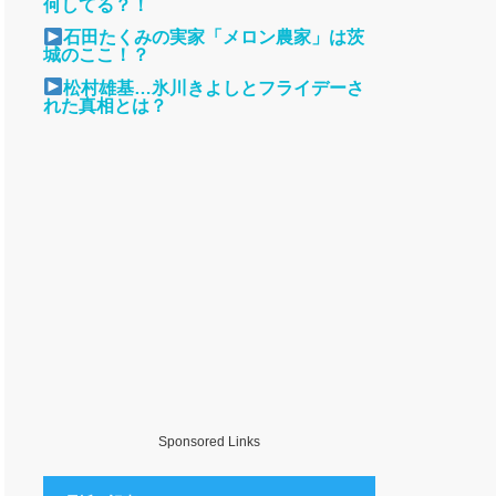
何してる？！
石田たくみの実家「メロン農家」は茨
城のここ！？
松村雄基…氷川きよしとフライデーさ
れた真相とは？
Sponsored Links