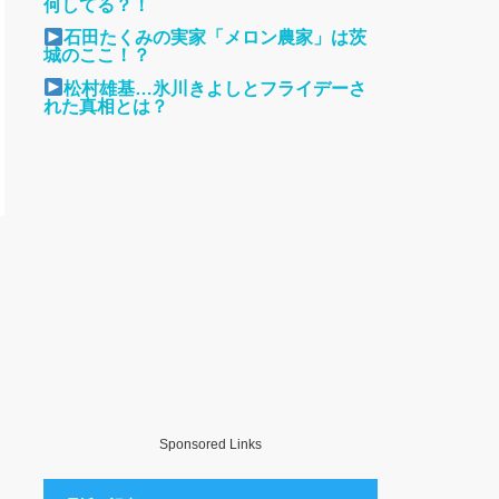
何してる？！
石田たくみの実家「メロン農家」は茨
城のここ！？
松村雄基…氷川きよしとフライデーさ
れた真相とは？
Sponsored Links