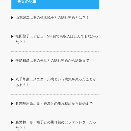
最近の記事
山本譲二…妻の植木悦子との馴れ初めとは？！
松田聖子…デビュー5年目でも収入はとんでもなかっ
た？！
牛島和彦…妻の光江との馴れ初めから結婚まで
八千草薫…メニエール病という病気を患ったことが
ある？！
具志堅用高…妻・香澄との馴れ初めから結婚まで
森繁和…妻・靖子との馴れ初めはファンレターだっ
た？！