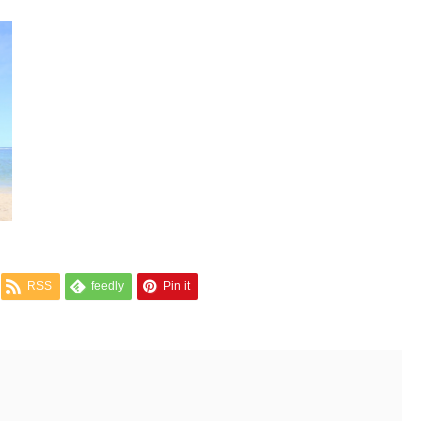
RSS
feedly
Pin it