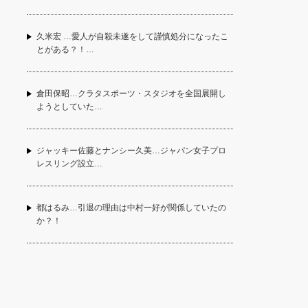
久米宏 …愛人が自殺未遂をして謹慎処分になったこ
とがある？！…
倉田保昭…クラタスポーツ・スタジオを全国展開し
ようとしていた…
ジャッキー佐藤とナンシー久美…ジャパン女子プロ
レスリング設立…
都はるみ…引退の理由は中村一好が関係していたの
か？！