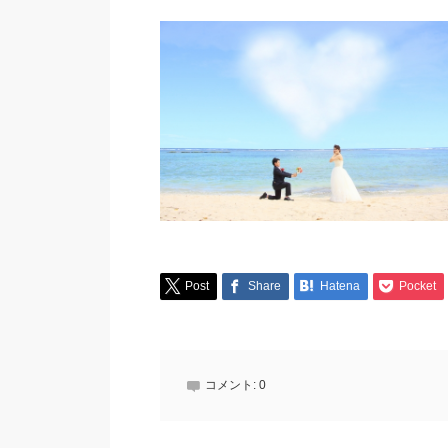
Post
Share
Hatena
Pocket
コメント:
0