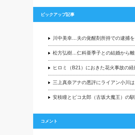
ピックアップ記事
川中美幸…夫の覚醒剤所持での逮捕を
松方弘樹…仁科亜季子との結婚から離
ヒロミ（B21）におきた花火事故の
三上真奈アナの悪評にライアン小川は
安枝瞳とピコ太郎（古坂大魔王）の馴
コメント