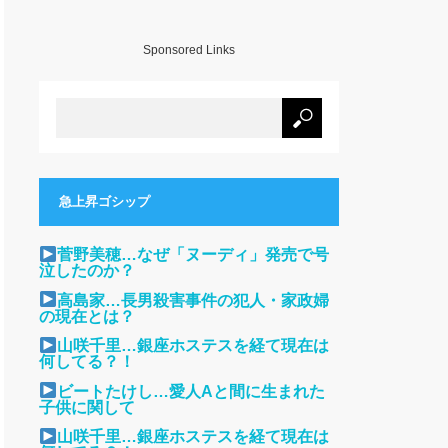
Sponsored Links
急上昇ゴシップ
菅野美穂…なぜ「ヌーディ」発売で号
泣したのか？
高島家…長男殺害事件の犯人・家政婦
の現在とは？
山咲千里…銀座ホステスを経て現在は
何してる？！
ビートたけし…愛人Aと間に生まれた
子供に関して
山咲千里…銀座ホステスを経て現在は