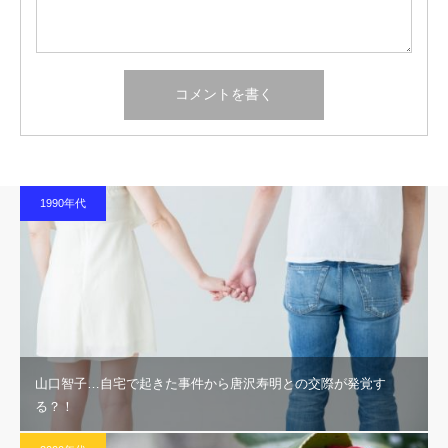
1990年代
山口智子…自宅で起きた事件から唐沢寿明との交際が発覚す
る？！