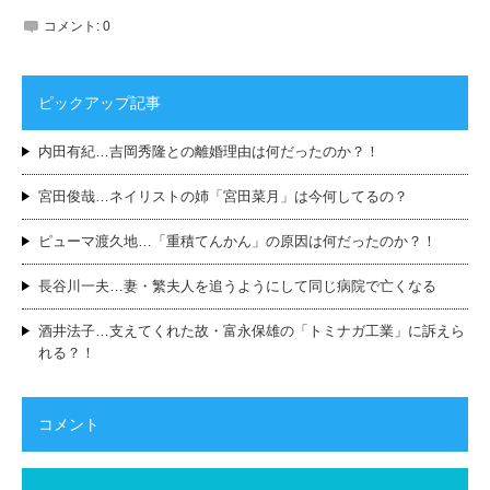
コメント:
0
ピックアップ記事
内田有紀…吉岡秀隆との離婚理由は何だったのか？！
宮田俊哉…ネイリストの姉「宮田菜月」は今何してるの？
ピューマ渡久地…「重積てんかん」の原因は何だったのか？！
長谷川一夫…妻・繁夫人を追うようにして同じ病院で亡くなる
酒井法子…支えてくれた故・富永保雄の「トミナガ工業」に訴えら
れる？！
コメント