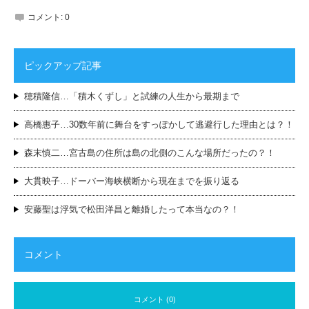
コメント:
0
ピックアップ記事
穂積隆信…「積木くずし」と試練の人生から最期まで
高橋惠子…30数年前に舞台をすっぽかして逃避行した理由とは？！
森末慎二…宮古島の住所は島の北側のこんな場所だったの？！
大貫映子…ドーバー海峡横断から現在までを振り返る
安藤聖は浮気で松田洋昌と離婚したって本当なの？！
コメント
コメント (0)