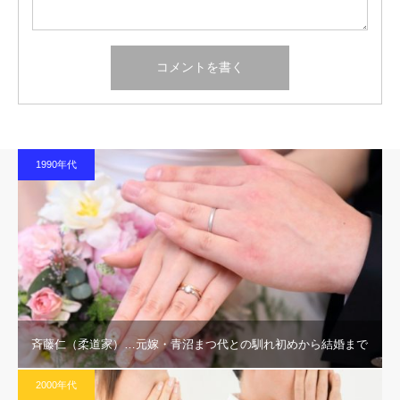
1990年代
斉藤仁（柔道家）…元嫁・青沼まつ代との馴れ初めから結婚まで
2000年代