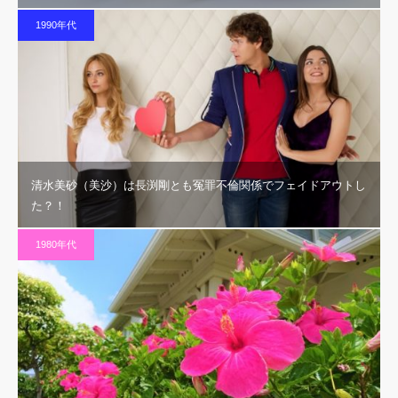
1990年代
清水美砂（美沙）は長渕剛とも冤罪不倫関係でフェイドアウトし
た？！
1980年代