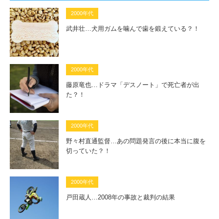
2000年代
武井壮…犬用ガムを噛んで歯を鍛えている？！
2000年代
藤原竜也…ドラマ「デスノート」で死亡者が出
た？！
2000年代
野々村直通監督…あの問題発言の後に本当に腹を
切っていた？！
2000年代
戸田蔵人…2008年の事故と裁判の結果