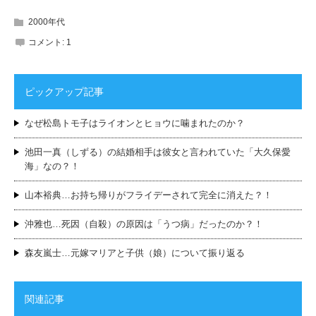
2000年代
コメント:
1
ピックアップ記事
なぜ松島トモ子はライオンとヒョウに噛まれたのか？
池田一真（しずる）の結婚相手は彼女と言われていた「大久保愛
海」なの？！
山本裕典…お持ち帰りがフライデーされて完全に消えた？！
沖雅也…死因（自殺）の原因は「うつ病」だったのか？！
森友嵐士…元嫁マリアと子供（娘）について振り返る
関連記事