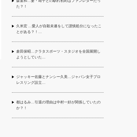
森繁和…妻・靖子との馴れ初めはファンレターだっ
た？！
久米宏 …愛人が自殺未遂をして謹慎処分になったこ
とがある？！…
倉田保昭…クラタスポーツ・スタジオを全国展開し
ようとしていた…
ジャッキー佐藤とナンシー久美…ジャパン女子プロ
レスリング設立…
都はるみ…引退の理由は中村一好が関係していたの
か？！