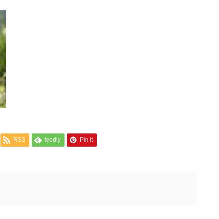
RSS
feedly
Pin it