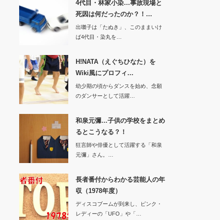
4代目・林家小染…事故現場と
死因は何だったのか？！…
出囃子は「たぬき」、このままいけ
ば4代目・染丸を…
H!NATA（えぐちひなた）を
Wiki風にプロフィ…
幼少期の頃からダンスを始め、念願
のダンサーとして活躍…
和泉元彌…子供の学校をまとめ
るとこうなる？！
狂言師や俳優として活躍する「和泉
元彌」さん。…
長者番付からわかる芸能人の年
収（1978年度）
ディスコブームが到来し、ピンク・
レディーの「UFO」や「…