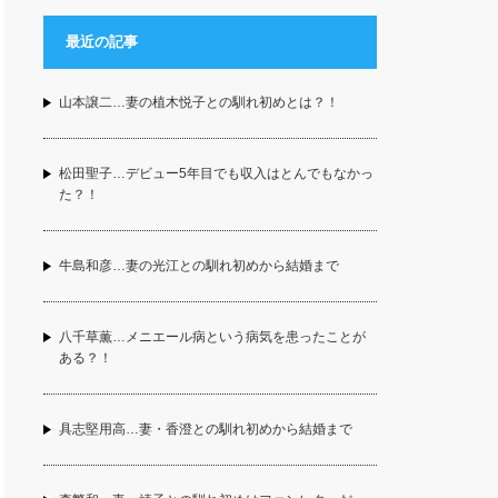
最近の記事
山本譲二…妻の植木悦子との馴れ初めとは？！
松田聖子…デビュー5年目でも収入はとんでもなかっ
た？！
牛島和彦…妻の光江との馴れ初めから結婚まで
八千草薫…メニエール病という病気を患ったことが
ある？！
具志堅用高…妻・香澄との馴れ初めから結婚まで