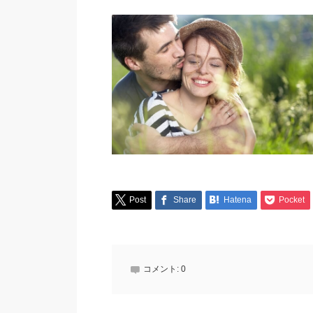
Post
Share
Hatena
Pocket
コメント:
0