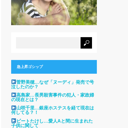
急上昇ゴシップ
菅野美穂…なぜ「ヌーディ」発売で号
泣したのか？
高島家…長男殺害事件の犯人・家政婦
の現在とは？
山咲千里…銀座ホステスを経て現在は
何してる？！
ビートたけし…愛人Aと間に生まれた
子供に関して