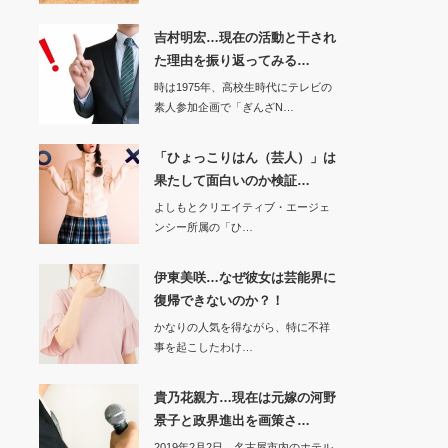
吉村明宏…現在の活動と干され
た理由を振り返ってみる…
時は1975年、高校生時代にテレビの
素人参加企画で「ぎんざN…
「ひょっこりはん（芸人）」は
果たして面白いのか検証…
よしもとクリエイティブ・エージェ
ンシー所属の「ひ…
伊東美咲…なぜ彼女は芸能界に
復帰できないのか？！
かなりの人気を得ながら、特に不祥
事を起こしたわけ…
貴乃花親方…現在は元嫁の河野
景子と政界進出を画策さ…
2019年2月2日、名古屋市内のホテル