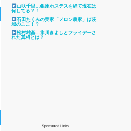
山咲千里…銀座ホステスを経て現在は
何してる？！
石田たくみの実家「メロン農家」は茨
城のここ！？
松村雄基…氷川きよしとフライデーさ
れた真相とは？
Sponsored Links