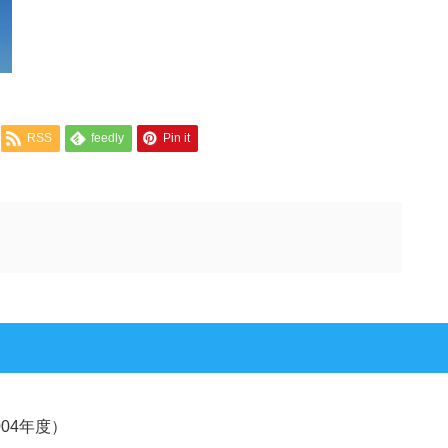
RSS
feedly
Pin it
04年度）