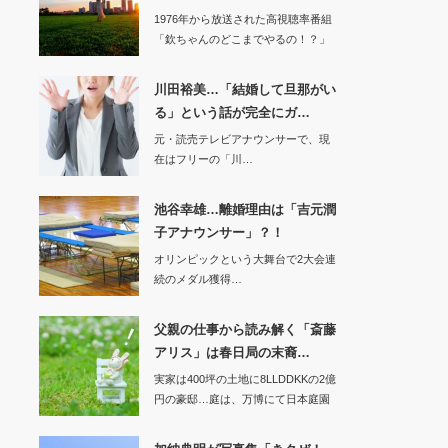
1976年から放送された高視聴率番組
「欽ちゃんのどこまでやるの！？」
にて母親役で…
川田裕美…「結婚して旦那がい
る」という話が完全にガ…
元・読売テレビアナウンサーで、現
在はフリーの「川…
池谷幸雄…離婚理由は「吉元潤
子アナウンサー」？！
オリンピックという大舞台で2大会連
続のメダル獲得…
父親の仕事から読み解く「斎藤
アリス」は春日局の末裔…
実家は400坪の土地に8LLDDKKの2億
円の豪邸…庭は、万博にて日本庭園
を…