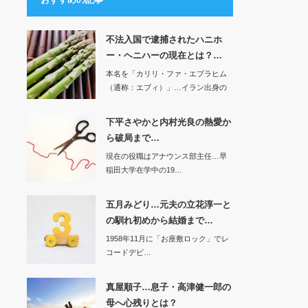
不法入国で逮捕されたハニホ
ー・ヘニハーの現在とは？…
本名を「カリリ・ファ・エブラヒム
（通称：エブィ）」…イラン出身の
ボディビルダ…
下平さやかと内村光良の熱愛か
ら破局まで…
現在の役職はアナウンス部主任…早
稲田大学在学中の19…
五月みどり…元夫の立花淳一と
の馴れ初めから結婚まで…
1958年11月に「お座敷ロック」でレ
コードデビ…
真屋順子…息子・高津健一郎の
母へ心残りとは？