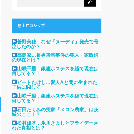
急上昇ゴシップ
菅野美穂…なぜ「ヌーディ」発売で号
泣したのか？
高島家…長男殺害事件の犯人・家政婦
の現在とは？
山咲千里…銀座ホステスを経て現在は
何してる？！
ビートたけし…愛人Aと間に生まれた
子供に関して
山咲千里…銀座ホステスを経て現在は
何してる？！
石田たくみの実家「メロン農家」は茨
城のここ！？
松村雄基…氷川きよしとフライデーさ
れた真相とは？