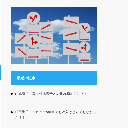
最近の記事
山本譲二…妻の植木悦子との馴れ初めとは？！
松田聖子…デビュー5年目でも収入はとんでもなかっ
た？！