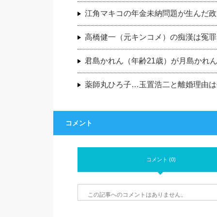
江角マキコの年金未納問題が生んだ政
高橋健一（元キンコメ）の痴漢は冤罪
君島かれん（年齢21歳）が月島かれ
薬師丸ひろ子…玉置浩二と離婚理由は
コメント
コメント (0)
この記事へのコメントはありません。