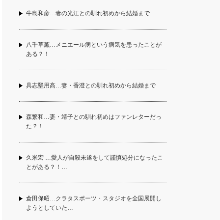
牛島和彦…妻の光江との馴れ初めから結婚まで
八千草薫…メニエール病という病気を患ったことが
ある？！
具志堅用高…妻・香澄との馴れ初めから結婚まで
森繁和…妻・靖子との馴れ初めはファンレターだっ
た？！
久米宏 …愛人が自殺未遂をして謹慎処分になったこ
とがある？！…
倉田保昭…クラタスポーツ・スタジオを全国展開し
ようとしていた…