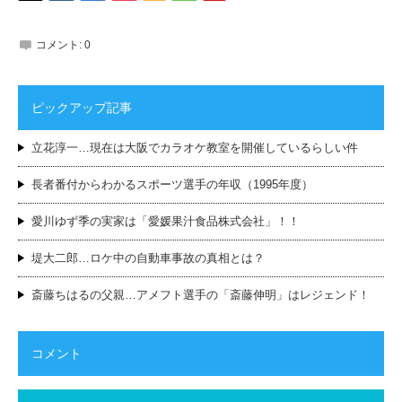
コメント:
0
ピックアップ記事
立花淳一…現在は大阪でカラオケ教室を開催しているらしい件
長者番付からわかるスポーツ選手の年収（1995年度）
愛川ゆず季の実家は「愛媛果汁食品株式会社」！！
堤大二郎…ロケ中の自動車事故の真相とは？
斎藤ちはるの父親…アメフト選手の「斎藤伸明」はレジェンド！
コメント