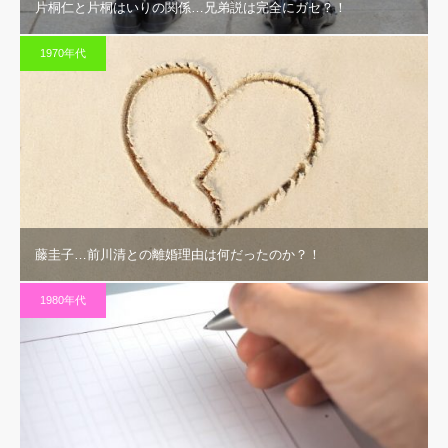
片桐仁と片桐はいりの関係…兄弟説は完全にガセ？！
1970年代
藤圭子…前川清との離婚理由は何だったのか？！
1980年代