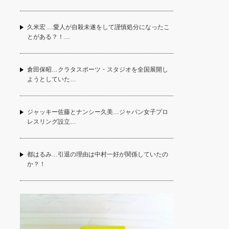
久米宏 …愛人が自殺未遂をして謹慎処分になったこ
とがある？！…
倉田保昭…クラタスポーツ・スタジオを全国展開し
ようとしていた…
ジャッキー佐藤とナンシー久美…ジャパン女子プロ
レスリング設立…
都はるみ…引退の理由は中村一好が関係していたの
か？！