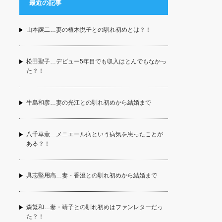
最近の記事
山本譲二…妻の植木悦子との馴れ初めとは？！
松田聖子…デビュー5年目でも収入はとんでもなかっ
た？！
牛島和彦…妻の光江との馴れ初めから結婚まで
八千草薫…メニエール病という病気を患ったことが
ある？！
具志堅用高…妻・香澄との馴れ初めから結婚まで
森繁和…妻・靖子との馴れ初めはファンレターだっ
た？！