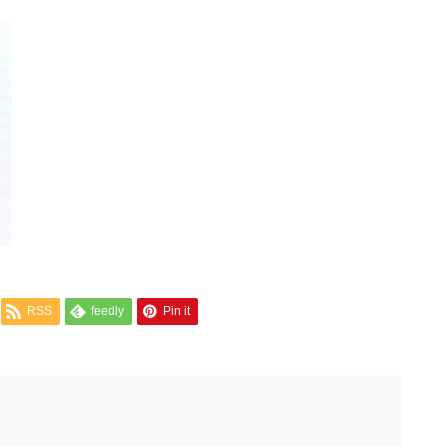
RSS
feedly
Pin it