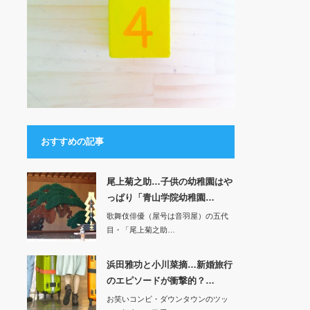
おすすめの記事
尾上菊之助…子供の幼稚園はや
っぱり「青山学院幼稚園…
歌舞伎俳優（屋号は音羽屋）の五代
目・「尾上菊之助…
浜田雅功と小川菜摘…新婚旅行
のエピソードが衝撃的？…
お笑いコンビ・ダウンタウンのツッ