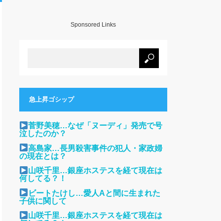
Sponsored Links
急上昇ゴシップ
菅野美穂…なぜ「ヌーディ」発売で号
泣したのか？
高島家…長男殺害事件の犯人・家政婦
の現在とは？
山咲千里…銀座ホステスを経て現在は
何してる？！
ビートたけし…愛人Aと間に生まれた
子供に関して
山咲千里…銀座ホステスを経て現在は