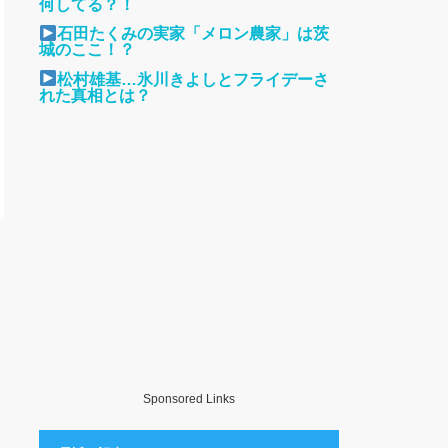
何してる？！
石田たくみの実家「メロン農家」は茨
城のここ！？
松村雄基…氷川きよしとフライデーさ
れた真相とは？
Sponsored Links