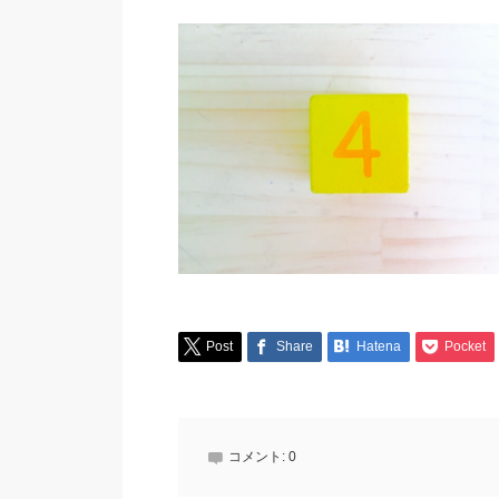
Post
Share
Hatena
Pocket
コメント:
0