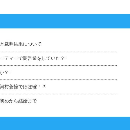
と裁判結果について
ーティーで闇営業をしていた？！
のか？！
河村蒼憧でほぼ確！？
初めから結婚まで