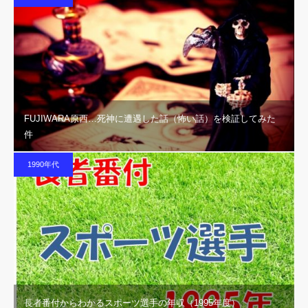
FUJIWARA原西…死神に遭遇した話（怖い話）を検証してみた
件
1990年代
長者番付からわかるスポーツ選手の年収（1995年度）