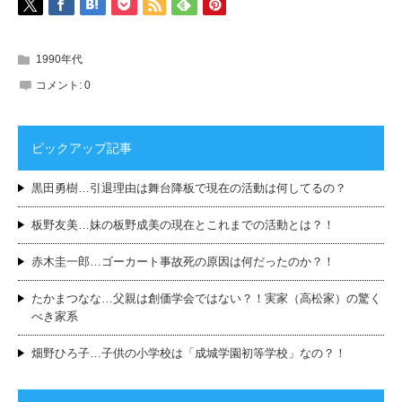
1990年代
コメント:
0
ピックアップ記事
黒田勇樹…引退理由は舞台降板で現在の活動は何してるの？
板野友美…妹の板野成美の現在とこれまでの活動とは？！
赤木圭一郎…ゴーカート事故死の原因は何だったのか？！
たかまつなな…父親は創価学会ではない？！実家（高松家）の驚く
べき家系
畑野ひろ子…子供の小学校は「成城学園初等学校」なの？！