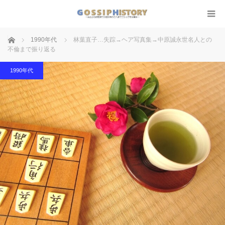
ホーム
1990年代
林葉直子…失踪→ヘア写真集→中原誠永世名人との
不倫まで振り返る
1990年代