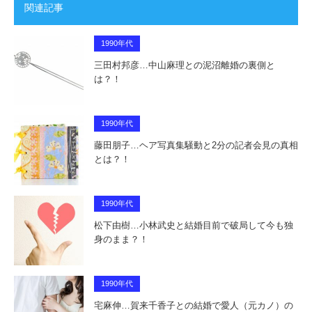
関連記事
1990年代
三田村邦彦…中山麻理との泥沼離婚の裏側と
は？！
1990年代
藤田朋子…ヘア写真集騒動と2分の記者会見の真相
とは？！
1990年代
松下由樹…小林武史と結婚目前で破局して今も独
身のまま？！
1990年代
宅麻伸…賀来千香子との結婚で愛人（元カノ）の