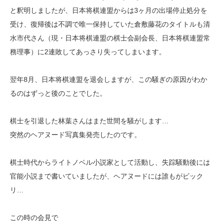
と釈明しましたが、日本将棋連盟からは3ヶ月の出場停止処分を
受け、復帰後は不調で唯一保持していた倉敷藤花のタイトルも清
水市代さん（現・日本将棋連盟の棋士会副会長、日本将棋連盟常
務理事）に2連敗してあっさり失ってしまいます。
翌年8月、日本将棋連盟を退会しますが、この騒ぎの原因がわか
るのはずっと後のことでした。
棋士を引退した林葉さんはまた世間を騒がします…
突然のヘアヌード写真集発売したのです。
棋士時代からライトノベル小説家として活動し、失踪騒動後には
官能小説まで書いていましたが、ヘアヌードには誰もがビック
リ…
この時の会見で