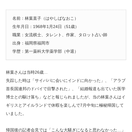
名前：林葉直子（はやしばなおこ）
生年月日：1968年1月24日（51歳）
職業：女流棋士、タレント、作家、タロット占い師
出身：福岡県福岡市
学歴：第一薬科大学薬学部（中退）
林葉さんは当時26歳…
失踪した時は「サイババに会いにインドに向かった」、「アラブ
首長国連邦のドバイで目撃された」、「結婚報道も出ていた医学
博士との駆け落ち」などと報じられましたが、当の林葉さんはイ
ギリスとアイルランドで休暇を楽しんで7月中旬に極秘帰国して
いました。
帰国後の記者会見では「こんな大騒ぎになると思わなかった…」