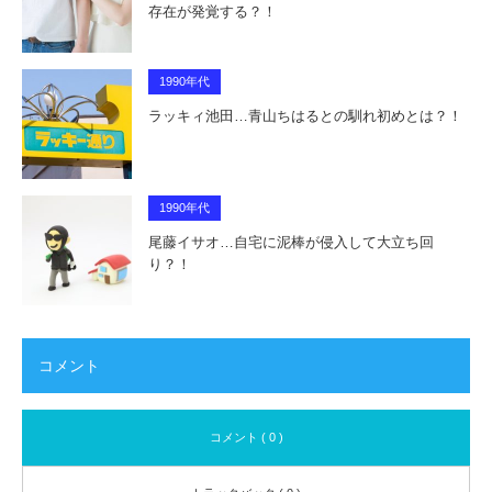
存在が発覚する？！
1990年代
ラッキィ池田…青山ちはるとの馴れ初めとは？！
1990年代
尾藤イサオ…自宅に泥棒が侵入して大立ち回
り？！
コメント
コメント ( 0 )