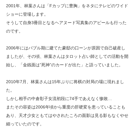
2001年、林葉さんは「Fカップに豊胸」をネタにテレビのワイド
ショーに登場します。
そうして自身3冊目となるヘアヌード写真集のアピールも行った
のです。
2006年にはパブル期に建てた豪邸の口ーンが原因で自己破産し
ましたが、その頃、林葉さんはタロット占い師としての活動を開
始し、「金銭面は”死神”のカードが出た」と語っていました。
2010年7月、林葉さんは15年ぶりに将棋の対局の場に現れまし
た。
しかし相手の中倉彰子女流初段に74手であえなく惨敗…
またその容姿は2006年頃から重度の肝硬変を患っていることも
あり、天才少女ともてはやされたころの面影は見る影もなくやせ
細っていたのです。