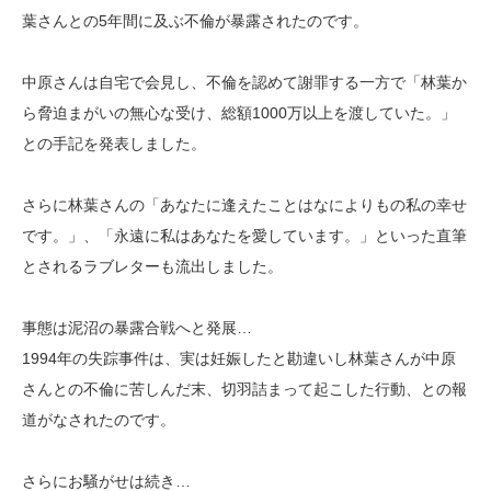
葉さんとの5年間に及ぶ不倫が暴露されたのです。
中原さんは自宅で会見し、不倫を認めて謝罪する一方で「林葉か
ら脅迫まがいの無心な受け、総額1000万以上を渡していた。」
との手記を発表しました。
さらに林葉さんの「あなたに逢えたことはなによりもの私の幸せ
です。」、「永遠に私はあなたを愛しています。」といった直筆
とされるラブレターも流出しました。
事態は泥沼の暴露合戦へと発展…
1994年の失踪事件は、実は妊娠したと勘違いし林葉さんが中原
さんとの不倫に苦しんだ末、切羽詰まって起こした行動、との報
道がなされたのです。
さらにお騒がせは続き…