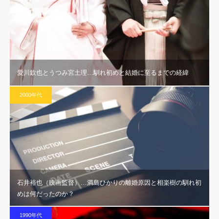
愛川欽也とうつみ宮土理…馴れ初めと結婚に至るまでの経緯
2000年代
石井裕也（映画監督）…満島ひかりの離婚原因と相楽樹の馴れ初
めは何だったのか？
1990年代