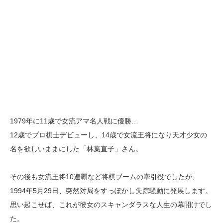
1979年に11歳で女流アマ名人戦に優勝…
12歳でプロ棋士デビューし、14歳で女流王将になり天才少女の
名を欲しいままにした「林葉直子」さん。
その後も女流王将10連覇など将棋ブームの牽引役でしたが、
1994年5月29日、突然対局をすっぽかし失踪騒動に発展します。
思い起こせば、これが彼女のスキャンダラスな人生の幕開けでし
た。