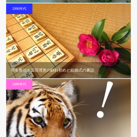
1990年代
羽生善治と畠田理恵の馴れ初めと結婚式の裏話
1980年代