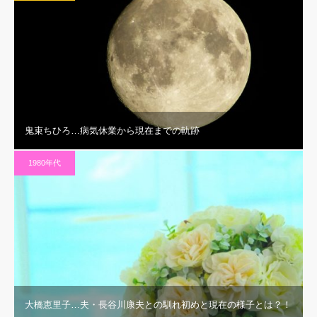
鬼束ちひろ…病気休業から現在までの軌跡
1980年代
大橋恵里子…夫・長谷川康夫との馴れ初めと現在の様子とは？！