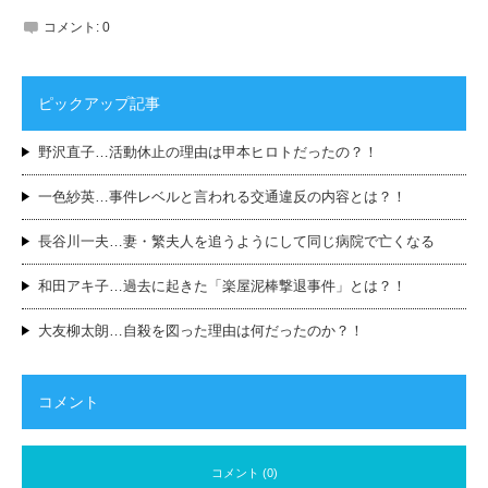
コメント:
0
ピックアップ記事
野沢直子…活動休止の理由は甲本ヒロトだったの？！
一色紗英…事件レベルと言われる交通違反の内容とは？！
長谷川一夫…妻・繁夫人を追うようにして同じ病院で亡くなる
和田アキ子…過去に起きた「楽屋泥棒撃退事件」とは？！
大友柳太朗…自殺を図った理由は何だったのか？！
コメント
コメント (0)