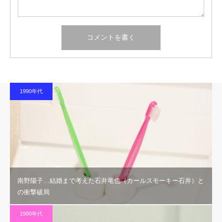
1990年代
南野陽子…結婚まで考えた石井竜也（カールスモーキー石井）と
の衝撃破局
1980年代