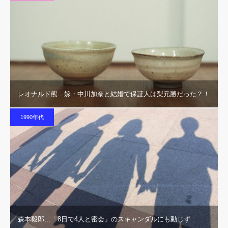
レオナルド熊…嫁・中川加奈と結婚で保証人は梨元勝だった？！
1990年代
森本毅郎…「8日で4人と密会」のスキャンダルにも動じず