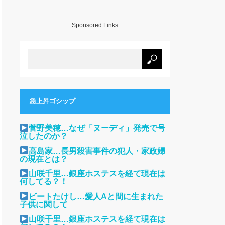
Sponsored Links
急上昇ゴシップ
菅野美穂…なぜ「ヌーディ」発売で号
泣したのか？
高島家…長男殺害事件の犯人・家政婦
の現在とは？
山咲千里…銀座ホステスを経て現在は
何してる？！
ビートたけし…愛人Aと間に生まれた
子供に関して
山咲千里…銀座ホステスを経て現在は