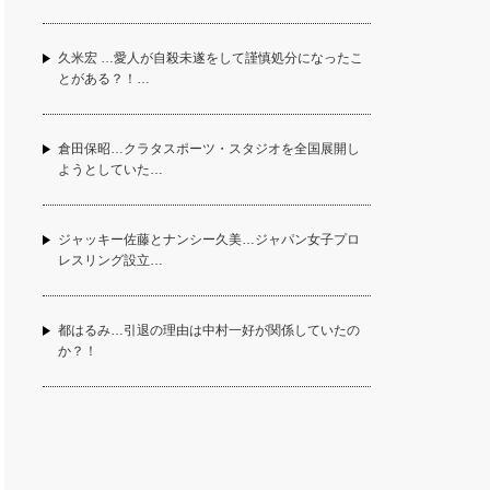
久米宏 …愛人が自殺未遂をして謹慎処分になったこ
とがある？！…
倉田保昭…クラタスポーツ・スタジオを全国展開し
ようとしていた…
ジャッキー佐藤とナンシー久美…ジャパン女子プロ
レスリング設立…
都はるみ…引退の理由は中村一好が関係していたの
か？！