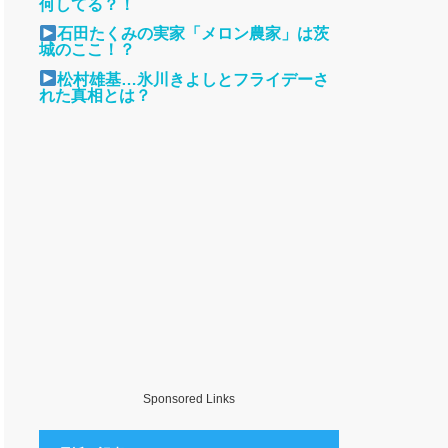
何してる？！
石田たくみの実家「メロン農家」は茨
城のここ！？
松村雄基…氷川きよしとフライデーさ
れた真相とは？
Sponsored Links