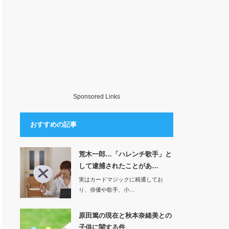
Sponsored Links
おすすめの記事
荒木一郎…「ハレンチ歌手」と
して逮捕されたことがあ…
実はカードマジックに精通してお
り、俳優や歌手、小…
原田篤の現在と秋本奈緒美との
子供に関する件