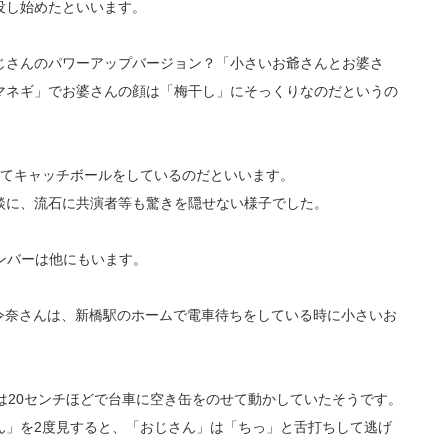
没し始めたといいます。
じさんのパワーアップバージョン？「小さいお爺さんとお婆さ
マネギ」でお婆さんの顔は「梅干し」にそっくりなのだというの
れてキャッチボールをしているのだといいます。
談に、流石に共演者等も驚きを隠せない様子でした。
メンバーは他にもいます。
野恵令奈さんは、新橋駅のホームで電車待ちをしている時に小さいお
は20センチほどで台車に空き缶をのせて動かしていたそうです。
ん」を2度見すると、「おじさん」は「ちっ」と舌打ちして逃げ