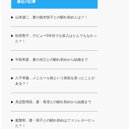
最近の記事
山本譲二…妻の植木悦子との馴れ初めとは？！
松田聖子…デビュー5年目でも収入はとんでもなかっ
た？！
牛島和彦…妻の光江との馴れ初めから結婚まで
八千草薫…メニエール病という病気を患ったことが
ある？！
具志堅用高…妻・香澄との馴れ初めから結婚まで
森繁和…妻・靖子との馴れ初めはファンレターだっ
た？！