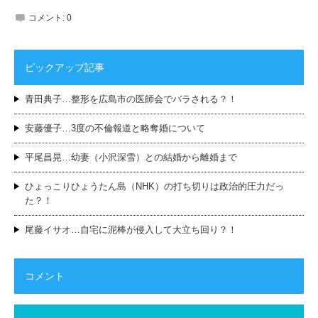
コメント:
0
ピックアップ記事
青田典子…整形を広島市の医師会でバラされる？！
安藤優子…3度の不倫報道と略奪婚について
平尾昌晃…幼妻（小沢深雪）との結婚から離婚まで
ひょっこりひょうたん島（NHK）の打ち切りは政治的圧力だっ
た？！
尾藤イサオ…自宅に泥棒が侵入して大立ち回り？！
コメント