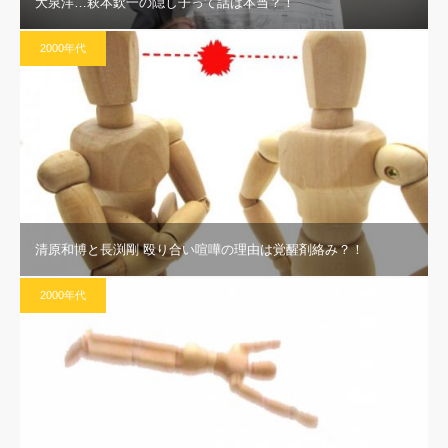
大泉洋…萩本欽一の隠し子って話は本当？！
2000年代
清原和博と長渕剛 殴り合い喧嘩の理由は覚醒剤絡み？！
2000年代