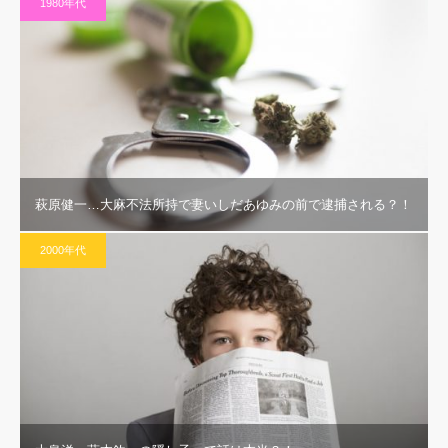
1980年代
萩原健一…大麻不法所持で妻いしだあゆみの前で逮捕される？！
2000年代