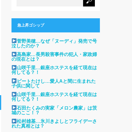
急上昇ゴシップ
菅野美穂…なぜ「ヌーディ」発売で号
泣したのか？
高島家…長男殺害事件の犯人・家政婦
の現在とは？
山咲千里…銀座ホステスを経て現在は
何してる？！
ビートたけし…愛人Aと間に生まれた
子供に関して
山咲千里…銀座ホステスを経て現在は
何してる？！
石田たくみの実家「メロン農家」は茨
城のここ！？
松村雄基…氷川きよしとフライデーさ
れた真相とは？