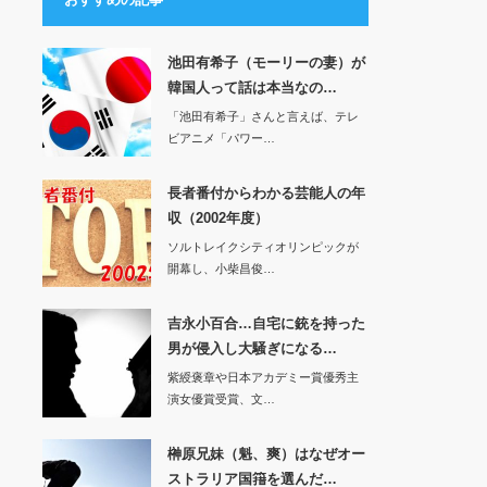
池田有希子（モーリーの妻）が
韓国人って話は本当なの…
「池田有希子」さんと言えば、テレ
ビアニメ「パワー…
長者番付からわかる芸能人の年
収（2002年度）
ソルトレイクシティオリンピックが
開幕し、小柴昌俊…
吉永小百合…自宅に銃を持った
男が侵入し大騒ぎになる…
紫綬褒章や日本アカデミー賞優秀主
演女優賞受賞、文…
榊原兄妹（魁、爽）はなぜオー
ストラリア国簎を選んだ…