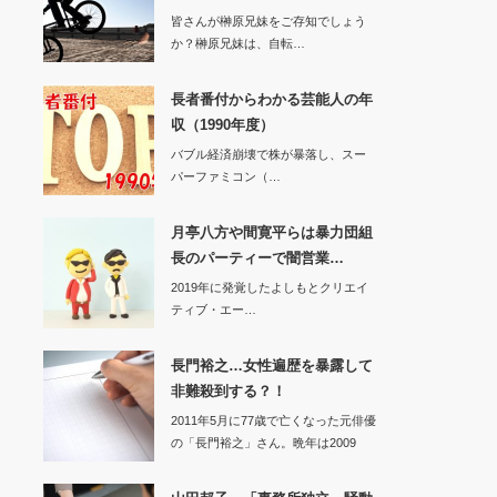
皆さんが榊原兄妹をご存知でしょう
か？榊原兄妹は、自転…
長者番付からわかる芸能人の年
収（1990年度）
バブル経済崩壊で株が暴落し、スー
パーファミコン（…
月亭八方や間寛平らは暴力団組
長のパーティーで闇営業…
2019年に発覚したよしもとクリエイ
ティブ・エー…
長門裕之…女性遍歴を暴露して
非難殺到する？！
2011年5月に77歳で亡くなった元俳優
の「長門裕之」さん。晩年は2009
年…