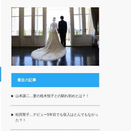
最近の記事
山本譲二…妻の植木悦子との馴れ初めとは？！
松田聖子…デビュー5年目でも収入はとんでもなかっ
た？！