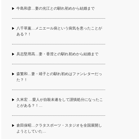
牛島和彦…妻の光江との馴れ初めから結婚まで
八千草薫…メニエール病という病気を患ったことが
ある？！
具志堅用高…妻・香澄との馴れ初めから結婚まで
森繁和…妻・靖子との馴れ初めはファンレターだっ
た？！
久米宏 …愛人が自殺未遂をして謹慎処分になったこ
とがある？！…
倉田保昭…クラタスポーツ・スタジオを全国展開し
ようとしていた…