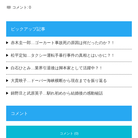
コメント:
0
ピックアップ記事
赤木圭一郎…ゴーカート事故死の原因は何だったのか？！
松平定知…タクシー運転手暴行事件の真相とはいかに？！
白石ひとみ…業界引退後は脚本家として活躍中？！
大貫映子…ドーバー海峡横断から現在までを振り返る
錦野旦と武原英子…馴れ初めから結婚後の感動秘話
コメント
コメント (0)