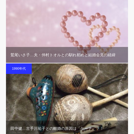
鷲尾いさ子…夫・仲村トオルとの馴れ初めと結婚会見の経緯
1990年代
田中健…古手川祐子との離婚の原因は「ケーナ」？！