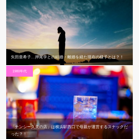
矢田亜希子…押尾学との結婚・離婚を経た現在の様子とは？！
1980年代
「ナンシー久美の店」は横浜駅西口で母親が運営するスナックだ
った？！