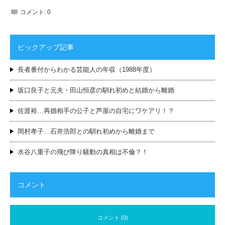
コメント:
0
ピックアップ記事
長者番付からわかる芸能人の年収（1988年度）
坂口良子と元夫・田山恒彦の馴れ初めと結婚から離婚
佐渡裕…再婚相手の公子と芦屋の自宅にワケアリ！？
岡村孝子…石井浩郎との馴れ初めから離婚まで
水谷八重子の飛び降り騒動の真相は不倫？！
コメント
コメント (0)