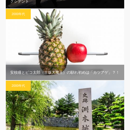
クシデント
2000年代
安枝瞳とピコ太郎（古坂大魔王）の馴れ初めは「カツアゲ」？！
2000年代