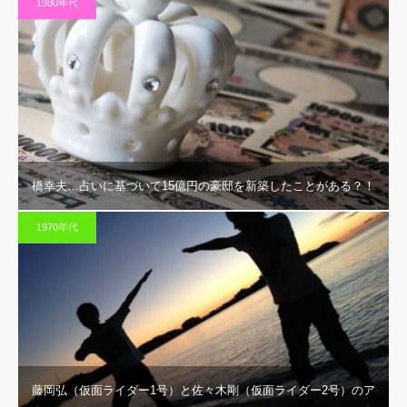
1980年代
橋幸夫…占いに基づいて15億円の豪邸を新築したことがある？！
1970年代
藤岡弘（仮面ライダー1号）と佐々木剛（仮面ライダー2号）のア