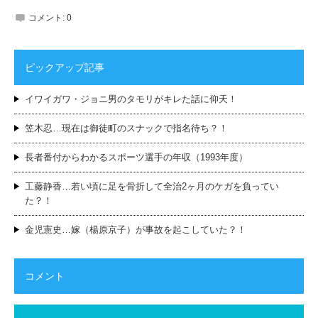
コメント:
0
ピックアップ記事
イワイガワ・ジョニ男のタモリがキレた話に仰天！
笠木忍…現在は御徒町のスナックで指名待ち？！
長者番付からわかるスポーツ選手の年収（1993年度）
工藤静香…若い頃に足を骨折して全治2ヶ月のケガを負ってい
た？！
金児憲史…嫁（楊原京子）が事故を起こしていた？！
コメント