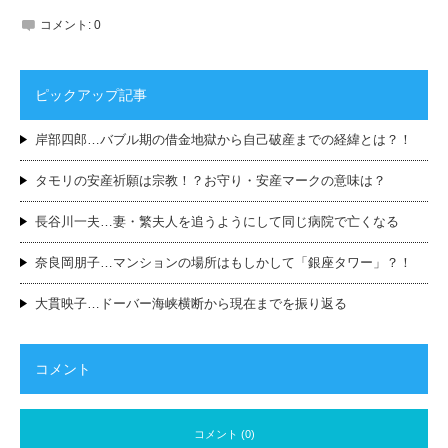
コメント:
0
ピックアップ記事
岸部四郎…バブル期の借金地獄から自己破産までの経緯とは？！
タモリの安産祈願は宗教！？お守り・安産マークの意味は？
長谷川一夫…妻・繁夫人を追うようにして同じ病院で亡くなる
奈良岡朋子…マンションの場所はもしかして「銀座タワー」？！
大貫映子…ドーバー海峡横断から現在までを振り返る
コメント
コメント (0)