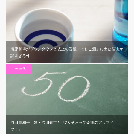
清原和博がダウンタウンと坂上の番組「はしご酒」に出た理由が
謎すぎる件
1980年代
原田貴和子…妹・原田知世と「2人そろって奇跡のアラフィ
フ！」