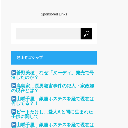
Sponsored Links
急上昇ゴシップ
菅野美穂…なぜ「ヌーディ」発売で号
泣したのか？
高島家…長男殺害事件の犯人・家政婦
の現在とは？
山咲千里…銀座ホステスを経て現在は
何してる？！
ビートたけし…愛人Aと間に生まれた
子供に関して
山咲千里…銀座ホステスを経て現在は