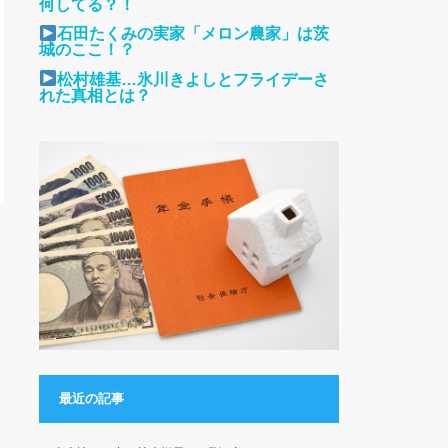
何してる？！
石田たくみの実家「メロン農家」は茨
城のここ！？
松村雄基…氷川きよしとフライデーさ
れた真相とは？
最近の記事