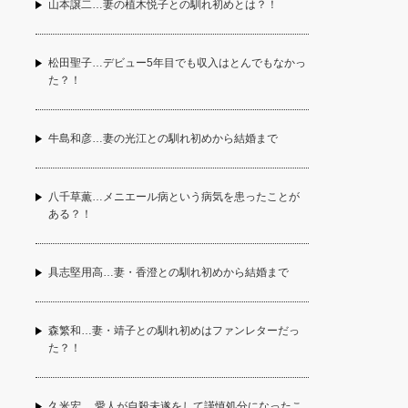
山本譲二…妻の植木悦子との馴れ初めとは？！
松田聖子…デビュー5年目でも収入はとんでもなかっ
た？！
牛島和彦…妻の光江との馴れ初めから結婚まで
八千草薫…メニエール病という病気を患ったことが
ある？！
具志堅用高…妻・香澄との馴れ初めから結婚まで
森繁和…妻・靖子との馴れ初めはファンレターだっ
た？！
久米宏 …愛人が自殺未遂をして謹慎処分になったこ