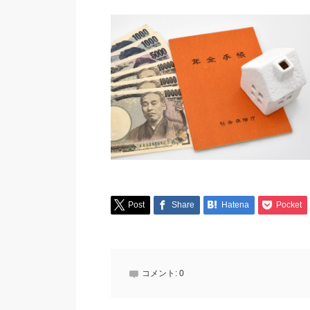
Post
Share
Hatena
Pocket
コメント:
0