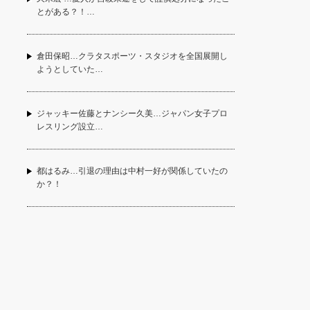
とがある？！…
倉田保昭…クラタスポーツ・スタジオを全国展開し
ようとしていた…
ジャッキー佐藤とナンシー久美…ジャパン女子プロ
レスリング設立…
都はるみ…引退の理由は中村一好が関係していたの
か？！