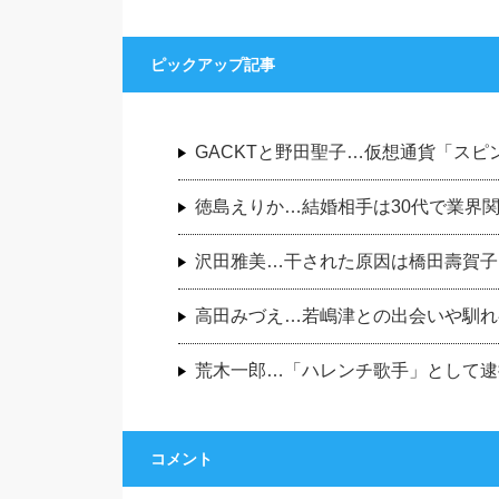
ピックアップ記事
GACKTと野田聖子…仮想通貨「ス
徳島えりか…結婚相手は30代で業界
沢田雅美…干された原因は橋田壽賀子
高田みづえ…若嶋津との出会いや馴れ
荒木一郎…「ハレンチ歌手」として逮
コメント