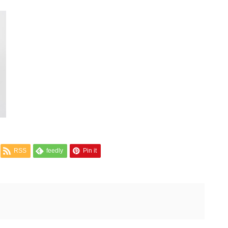
RSS
feedly
Pin it